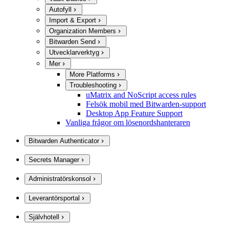
Autofyll
Import & Export
Organization Members
Bitwarden Send
Utvecklarverktyg
Mer
More Platforms
Troubleshooting
uMatrix and NoScript access rules
Felsök mobil med Bitwarden-support
Desktop App Feature Support
Vanliga frågor om lösenordshanteraren
Bitwarden Authenticator
Secrets Manager
Administratörskonsol
Leverantörsportal
Självhotell