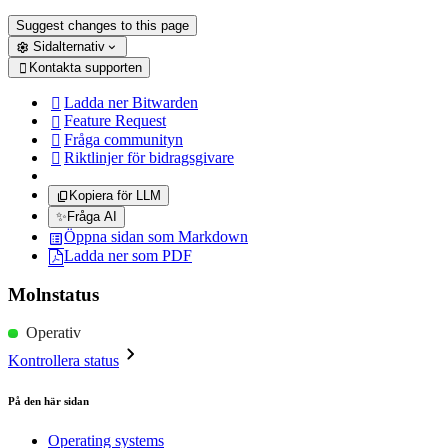
Suggest changes to this page
Sidalternativ
Kontakta supporten

Ladda ner Bitwarden

Feature Request

Fråga communityn

Riktlinjer för bidragsgivare

Kopiera för LLM
✨
Fråga AI
Öppna sidan som Markdown
Ladda ner som PDF
Molnstatus
Operativ
Kontrollera status
På den här sidan
Operating systems