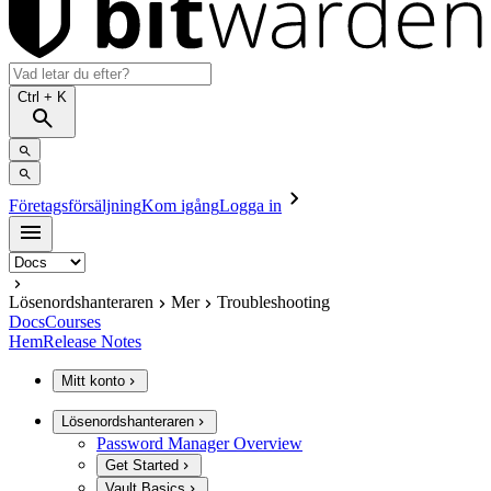
Ctrl
+ K
Företagsförsäljning
Kom igång
Logga in
Lösenordshanteraren
Mer
Troubleshooting
Docs
Courses
Hem
Release Notes
Mitt konto
Lösenordshanteraren
Password Manager Overview
Get Started
Vault Basics