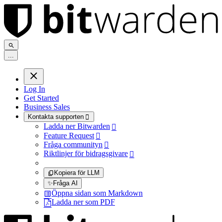
.
.
.
Log In
Get Started
Business Sales
Kontakta supporten

Ladda ner Bitwarden

Feature Request

Fråga communityn

Riktlinjer för bidragsgivare

Kopiera för LLM
✨
Fråga AI
Öppna sidan som Markdown
Ladda ner som PDF