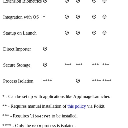





Extension Biometrics




Integration with OS
*




Startup on Launch

Direct Importer

Secure Storage
***
***
***
***

Process Isolation
****
****
****
* - Can be set up with applications like AppImageLauncher.
** - Requires manual installation of
this policy
via Polkit.
*** - Requires
to be installed.
libsecret
**** - Only the
process is isolated.
main