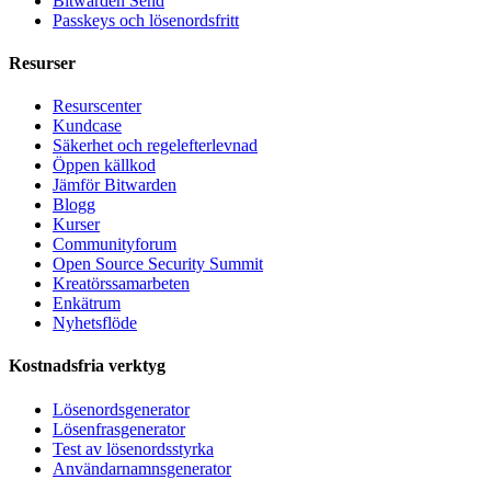
Bitwarden Send
Passkeys och lösenordsfritt
Resurser
Resurscenter
Kundcase
Säkerhet och regelefterlevnad
Öppen källkod
Jämför Bitwarden
Blogg
Kurser
Communityforum
Open Source Security Summit
Kreatörssamarbeten
Enkätrum
Nyhetsflöde
Kostnadsfria verktyg
Lösenordsgenerator
Lösenfrasgenerator
Test av lösenordsstyrka
Användarnamnsgenerator