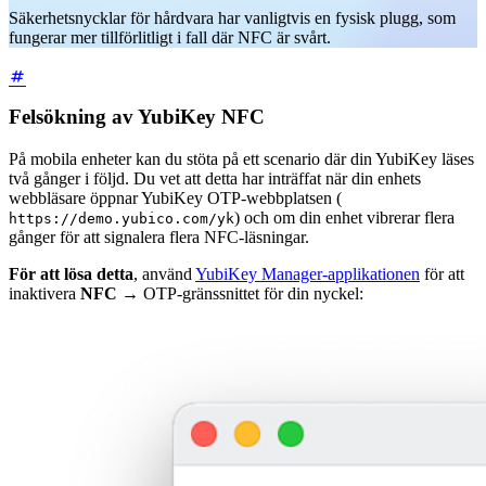
Säkerhetsnycklar för hårdvara har vanligtvis en fysisk plugg, som
fungerar mer tillförlitligt i fall där NFC är svårt.
Felsökning av YubiKey NFC
På mobila enheter kan du stöta på ett scenario där din YubiKey läses
två gånger i följd. Du vet att detta har inträffat när din enhets
webbläsare öppnar YubiKey OTP-webbplatsen (
) och om din enhet vibrerar flera
https://demo.yubico.com/yk
gånger för att signalera flera NFC-läsningar.
För att lösa detta
, använd
YubiKey Manager-applikationen
för att
inaktivera
NFC
→
OTP-gränssnittet för din nyckel: