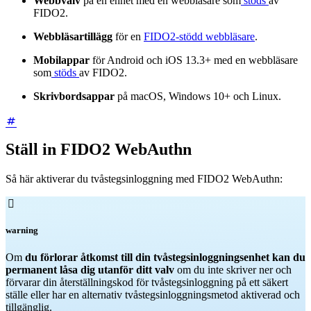
Webbvalv
på en enhet med en webbläsare som
stöds
av
FIDO2.
Webbläsartillägg
för en
FIDO2-stödd webbläsare
.
Mobilappar
för Android och iOS 13.3+ med en webbläsare
som
stöds
av FIDO2.
Skrivbordsappar
på macOS, Windows 10+ och Linux.
Ställ in FIDO2 WebAuthn
Så här aktiverar du tvåstegsinloggning med FIDO2 WebAuthn:

warning
Om
du förlorar åtkomst till din tvåstegsinloggningsenhet kan du
permanent låsa dig utanför ditt valv
om du inte skriver ner och
förvarar din återställningskod för tvåstegsinloggning på ett säkert
ställe eller har en alternativ tvåstegsinloggningsmetod aktiverad och
tillgänglig.