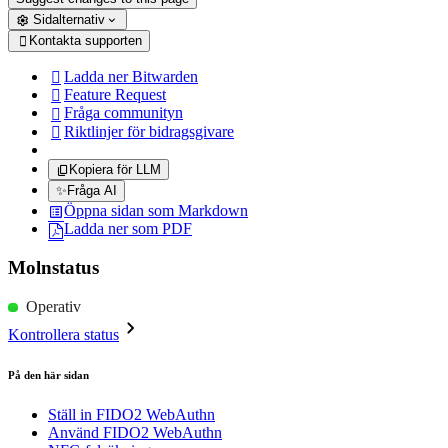
Sidalternativ
Kontakta supporten

Ladda ner Bitwarden

Feature Request

Fråga communityn

Riktlinjer för bidragsgivare

Kopiera för LLM
✨
Fråga AI
Öppna sidan som Markdown
Ladda ner som PDF
Molnstatus
Operativ
Kontrollera status
På den här sidan
Ställ in FIDO2 WebAuthn
Använd FIDO2 WebAuthn