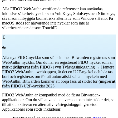
Alla FIDO2 WebAuthn-certifierade referenser kan användas,
inklusive säkerhetsnycklar som YubiKeys, SoloKeys och Nitrokeys,
såväl som inbyggda biometriska alternativ som Windows Hello. På
macOS stöds för närvarande inte nycklar som inte är
säkerhetsrelaterade som TouchID.

tip
Alla nya FIDO-nycklar som ställs in med Bitwarden registreras som
WebAuthn-nycklar. Om du har en registrerad FIDO-nyckel som är
märkt
(Migrerat från FIDO)
i vyn Tvåstegsinloggning → Hantera
FIDO2 WebAuthn i webbappen, är det en U2F-nyckel och bör tas
bort och registreras om för att automatiskt ställa in nyckeln med
WebAuthn. Bitwarden kommer att börja fasa ut stödet för
(migrerat
från FIDO)
U2F-nycklar 2025.
FIDO2 WebAuthn är kompatibel med de flesta Bitwarden-
applikationer. Om du vill använda en version som inte stöder det, se
till att du aktiverar en alternativ tvåstegsinloggningsmetod.
Applikationer som stöds inkluderar: