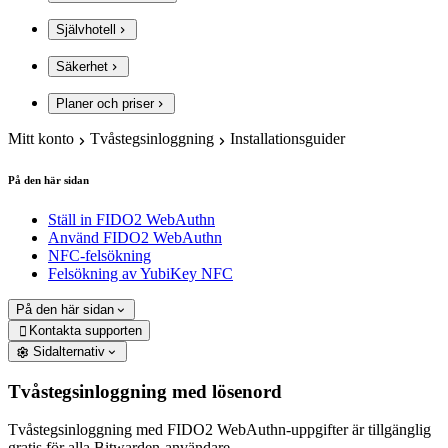
Självhotell
Säkerhet
Planer och priser
Mitt konto
Tvåstegsinloggning
Installationsguider
På den här sidan
Ställ in FIDO2 WebAuthn
Använd FIDO2 WebAuthn
NFC-felsökning
Felsökning av YubiKey NFC
På den här sidan
Kontakta supporten

Sidalternativ
Tvåstegsinloggning med lösenord
Tvåstegsinloggning med FIDO2 WebAuthn-uppgifter är tillgänglig
gratis för alla Bitwarden-användare.