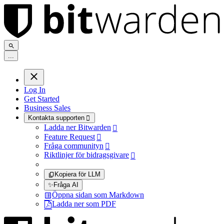
.
.
.
Log In
Get Started
Business Sales
Kontakta supporten

Ladda ner Bitwarden

Feature Request

Fråga communityn

Riktlinjer för bidragsgivare

Kopiera för LLM
✨
Fråga AI
Öppna sidan som Markdown
Ladda ner som PDF