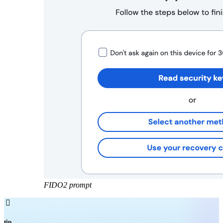
FIDO2 prompt

tip