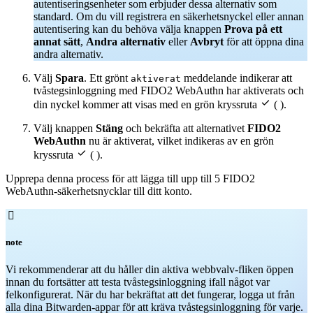
autentiseringsenheter som erbjuder dessa alternativ som
standard. Om du vill registrera en säkerhetsnyckel eller annan
autentisering kan du behöva välja knappen
Prova på ett
annat sätt
,
Andra alternativ
eller
Avbryt
för att öppna dina
andra alternativ.
Välj
Spara
. Ett grönt
meddelande indikerar att
aktiverat
tvåstegsinloggning med FIDO2 WebAuthn har aktiverats och

din nyckel kommer att visas med en grön kryssruta
( ).
Välj knappen
Stäng
och bekräfta att alternativet
FIDO2
WebAuthn
nu är aktiverat, vilket indikeras av en grön

kryssruta
( ).
Upprepa denna process för att lägga till upp till 5 FIDO2
WebAuthn-säkerhetsnycklar till ditt konto.

note
Vi rekommenderar att du håller din aktiva webbvalv-fliken öppen
innan du fortsätter att testa tvåstegsinloggning ifall något var
felkonfigurerat. När du har bekräftat att det fungerar, logga ut från
alla dina Bitwarden-appar för att kräva tvåstegsinloggning för varje.