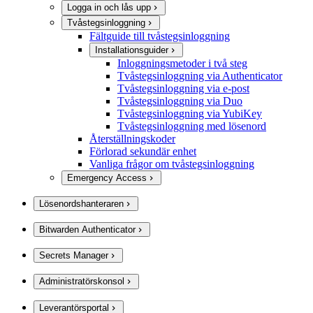
Logga in och lås upp
Tvåstegsinloggning
Fältguide till tvåstegsinloggning
Installationsguider
Inloggningsmetoder i två steg
Tvåstegsinloggning via Authenticator
Tvåstegsinloggning via e-post
Tvåstegsinloggning via Duo
Tvåstegsinloggning via YubiKey
Tvåstegsinloggning med lösenord
Återställningskoder
Förlorad sekundär enhet
Vanliga frågor om tvåstegsinloggning
Emergency Access
Lösenordshanteraren
Bitwarden Authenticator
Secrets Manager
Administratörskonsol
Leverantörsportal