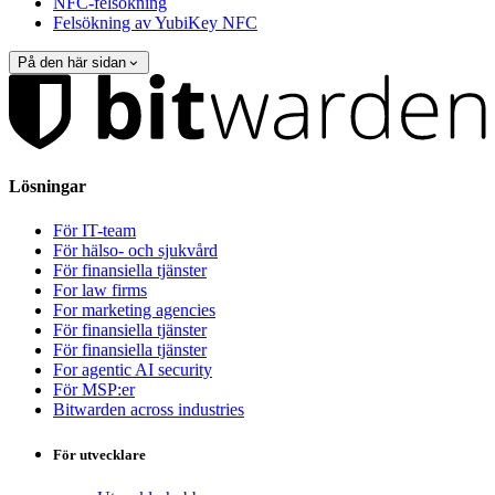
NFC-felsökning
Felsökning av YubiKey NFC
På den här sidan
Lösningar
För IT-team
För hälso- och sjukvård
För finansiella tjänster
For law firms
For marketing agencies
För finansiella tjänster
För finansiella tjänster
For agentic AI security
För MSP:er
Bitwarden across industries
För utvecklare