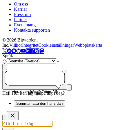
Om oss
Karriär
Pressrum
Partner
Evenemang
Kontakta supporten
©
2026
Bitwarden,
Inc.
Villkor
Integritet
Cookieinställningar
Webbplatskarta
Språk
Har du en fråga? Fråga AI!
Hej! Hur kan jag hjälpa dig i dag?
Sammanfatta den här sidan