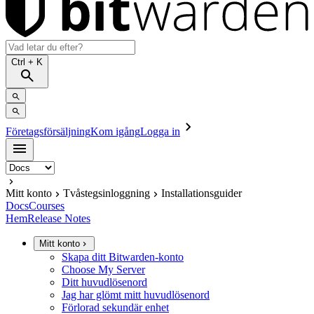
Ctrl
+ K
Företagsförsäljning
Kom igång
Logga in
Mitt konto
Tvåstegsinloggning
Installationsguider
Docs
Courses
Hem
Release Notes
Mitt konto
Skapa ditt Bitwarden-konto
Choose My Server
Ditt huvudlösenord
Jag har glömt mitt huvudlösenord
Förlorad sekundär enhet