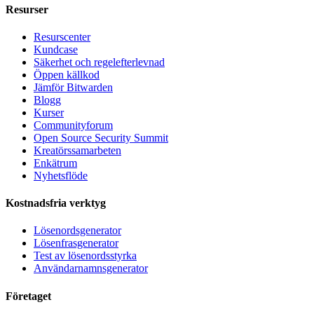
Resurser
Resurscenter
Kundcase
Säkerhet och regelefterlevnad
Öppen källkod
Jämför Bitwarden
Blogg
Kurser
Communityforum
Open Source Security Summit
Kreatörssamarbeten
Enkätrum
Nyhetsflöde
Kostnadsfria verktyg
Lösenordsgenerator
Lösenfrasgenerator
Test av lösenordsstyrka
Användarnamnsgenerator
Företaget