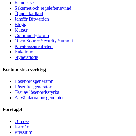
Kundcase
Säkerhet och regelefterlevnad
Öppen källkod
Jämför Bitwarden
Blogg
Kurser
Communityforum
Open Source Security Summit
Kreatörssamarbeten
Enkätrum
Nyhetsflöde
Kostnadsfria verktyg
Lösenordsgenerator
Lösenfrasgenerator
Test av lösenordsstyrka
Användarnamnsgenerator
Företaget
Om oss
Karriär
Pressrum