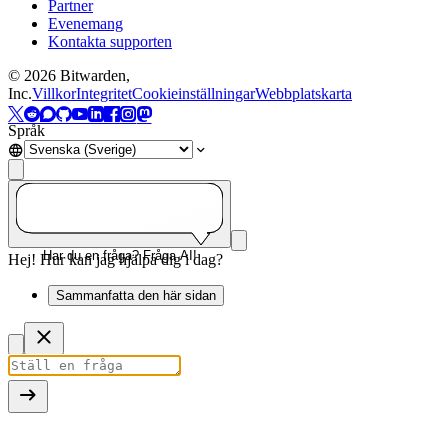
Partner
Evenemang
Kontakta supporten
©
2026
Bitwarden,
Inc.
Villkor
Integritet
Cookieinställningar
Webbplatskarta
Språk
Har du en fråga? Fråga AI!
Hej! Hur kan jag hjälpa dig i dag?
Sammanfatta den här sidan