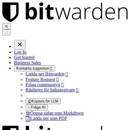
.
.
.
Log In
Get Started
Business Sales
Kontakta supporten

Ladda ner Bitwarden

Feature Request

Fråga communityn

Riktlinjer för bidragsgivare

Kopiera för LLM
✨
Fråga AI
Öppna sidan som Markdown
Ladda ner som PDF