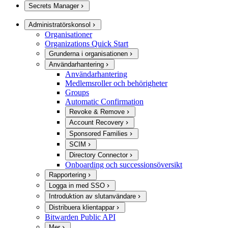
Secrets Manager
Administratörskonsol
Organisationer
Organizations Quick Start
Grunderna i organisationen
Användarhantering
Användarhantering
Medlemsroller och behörigheter
Groups
Automatic Confirmation
Revoke & Remove
Account Recovery
Sponsored Families
SCIM
Directory Connector
Onboarding och successionsöversikt
Rapportering
Logga in med SSO
Introduktion av slutanvändare
Distribuera klientappar
Bitwarden Public API
Mer