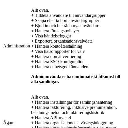
Allt ovan,
+ Tilldela användare till användargrupper
+ Skapa eller ta bort användargrupper
+ Bjud in och bekräfta nya användare
+ Hantera företagspolicyer
+ Visa händelseloggar
+ Exportera organisationsvalvdata
Administration
+ Hantera kontoåterställning
+ Visa hälsorapporter för valv
+ Hantera domänverifiering
+ Hantera SSO-konfiguration
+ Hantera enhetsgodkännanden
Adminanvändare har automatiskt åtkomst till
alla samlingar.
Allt ovan,
+ Hantera inställningar för samlingshantering
+ Hantera fakturering, inklusive prenumeration,
betalningsmetod och faktureringshistorik
+ Hantera API-nyckel
Ägare
+ Hantera organisationens tvåstegsinloggning
+ Hantera organisationsinformation, t.ex. namn