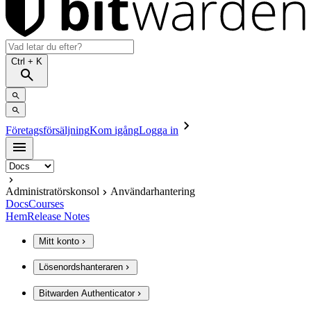
Ctrl
+ K
Företagsförsäljning
Kom igång
Logga in
Administratörskonsol
Användarhantering
Docs
Courses
Hem
Release Notes
Mitt konto
Lösenordshanteraren
Bitwarden Authenticator