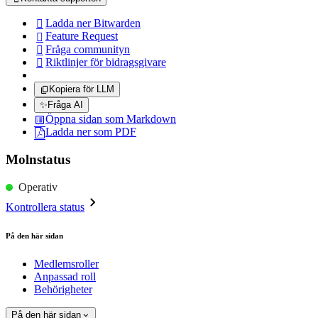
Ladda ner Bitwarden

Feature Request

Fråga communityn

Riktlinjer för bidragsgivare

Kopiera för LLM
✨
Fråga AI
Öppna sidan som Markdown
Ladda ner som PDF
Molnstatus
Operativ
Kontrollera status
På den här sidan
Medlemsroller
Anpassad roll
Behörigheter
På den här sidan