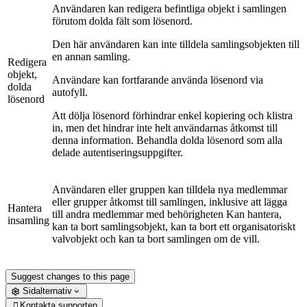
Användaren kan redigera befintliga objekt i samlingen
förutom dolda fält som lösenord.
Den här användaren kan inte tilldela samlingsobjekten till
en annan samling.
Redigera
objekt,
Användare kan fortfarande använda lösenord via
dolda
autofyll.
lösenord
Att dölja lösenord förhindrar enkel kopiering och klistra
in, men det hindrar inte helt användarnas åtkomst till
denna information. Behandla dolda lösenord som alla
delade autentiseringsuppgifter.
Användaren eller gruppen kan tilldela nya medlemmar
eller grupper åtkomst till samlingen, inklusive att lägga
Hantera
till andra medlemmar med behörigheten Kan hantera,
insamling
kan ta bort samlingsobjekt, kan ta bort ett organisatoriskt
valvobjekt och kan ta bort samlingen om de vill.
Suggest changes to this page
Sidalternativ
Kontakta supporten
