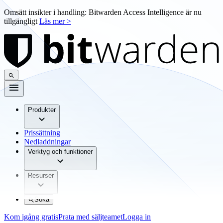
Omsätt insikter i handling: Bitwarden Access Intelligence är nu
tillgängligt
Läs mer >
Produkter
Prissättning
Nedladdningar
Verktyg och funktioner
Resurser
Söka
Kom igång gratis
Prata med säljteamet
Logga in