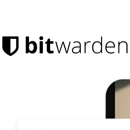
Produkter
Lösenordshanteraren
Personlig
Miljontals användare väljer Bitwarden för att skydda sig
själva och sina familjer
Familjer
Företag