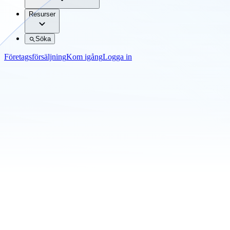
Resurser
Söka
Företagsförsäljning
Kom igång
Logga in