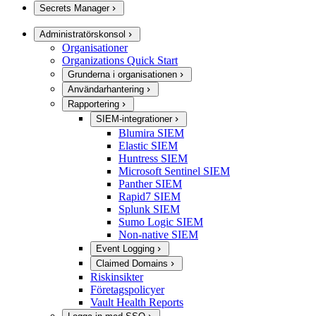
Secrets Manager
Administratörskonsol
Organisationer
Organizations Quick Start
Grunderna i organisationen
Användarhantering
Rapportering
SIEM-integrationer
Blumira SIEM
Elastic SIEM
Huntress SIEM
Microsoft Sentinel SIEM
Panther SIEM
Rapid7 SIEM
Splunk SIEM
Sumo Logic SIEM
Non-native SIEM
Event Logging
Claimed Domains
Riskinsikter
Företagspolicyer
Vault Health Reports