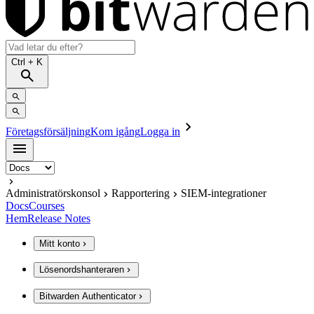
Ctrl
+ K
Företagsförsäljning
Kom igång
Logga in
Administratörskonsol
Rapportering
SIEM-integrationer
Docs
Courses
Hem
Release Notes
Mitt konto
Lösenordshanteraren
Bitwarden Authenticator