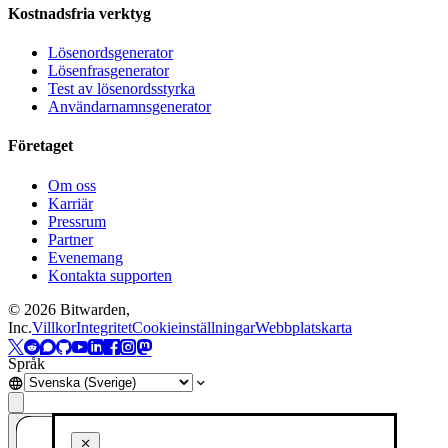
Kostnadsfria verktyg
Lösenordsgenerator
Lösenfrasgenerator
Test av lösenordsstyrka
Användarnamnsgenerator
Företaget
Om oss
Karriär
Pressrum
Partner
Evenemang
Kontakta supporten
©
2026
Bitwarden,
Inc.
Villkor
Integritet
Cookieinställningar
Webbplatskarta
Språk