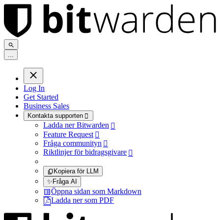
.
.
.
Log In
Get Started
Business Sales
Kontakta supporten

Ladda ner Bitwarden

Feature Request

Fråga communityn

Riktlinjer för bidragsgivare

Kopiera för LLM
✨
Fråga AI
Öppna sidan som Markdown
Ladda ner som PDF