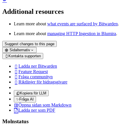
Additional resources
Learn more about
what events are surfaced by Bitwarden
.
Learn more about
managing HTTP Ingestion in Blumira
.
Suggest changes to this page
Sidalternativ
Kontakta supporten

Ladda ner Bitwarden

Feature Request

Fråga communityn

Riktlinjer för bidragsgivare

Kopiera för LLM
✨
Fråga AI
Öppna sidan som Markdown
Ladda ner som PDF
Molnstatus