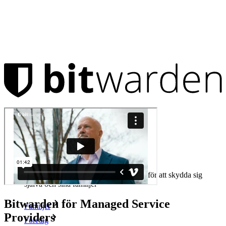
Produkter
Lösenordshanteraren
Personlig
Miljontals användare väljer Bitwarden för att skydda sig
själva och sina familjer
Bitwarden för Managed Service
Familjer
Providers
Företag