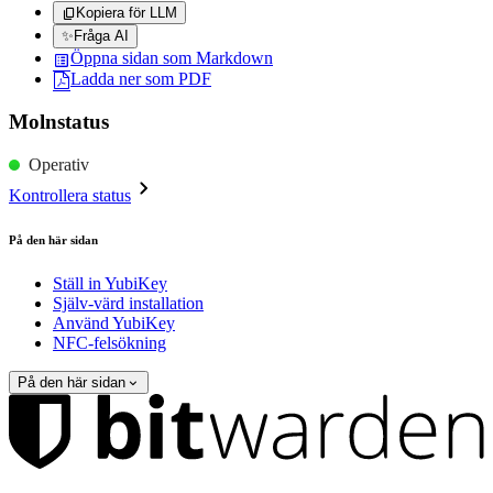
Kopiera för LLM
✨
Fråga AI
Öppna sidan som Markdown
Ladda ner som PDF
Molnstatus
Operativ
Kontrollera status
På den här sidan
Ställ in YubiKey
Själv-värd installation
Använd YubiKey
NFC-felsökning
På den här sidan