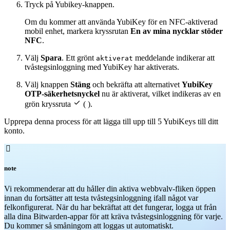
Tryck på Yubikey-knappen.
Om du kommer att använda YubiKey för en NFC-aktiverad
mobil enhet, markera kryssrutan
En av mina nycklar stöder
NFC
.
Välj
Spara
. Ett grönt
meddelande indikerar att
aktiverat
tvåstegsinloggning med YubiKey har aktiverats.
Välj knappen
Stäng
och bekräfta att alternativet
YubiKey
OTP-säkerhetsnyckel
nu är aktiverat, vilket indikeras av en

grön kryssruta
( ).
Upprepa denna process för att lägga till upp till 5 YubiKeys till ditt
konto.

note
Vi rekommenderar att du håller din aktiva webbvalv-fliken öppen
innan du fortsätter att testa tvåstegsinloggning ifall något var
felkonfigurerat. När du har bekräftat att det fungerar, logga ut från
alla dina Bitwarden-appar för att kräva tvåstegsinloggning för varje.
Du kommer så småningom att loggas ut automatiskt.