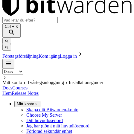
Ctrl
+ K
Företagsförsäljning
Kom igång
Logga in
Mitt konto
Tvåstegsinloggning
Installationsguider
Docs
Courses
Hem
Release Notes
Mitt konto
Skapa ditt Bitwarden-konto
Choose My Server
Ditt huvudlösenord
Jag har glömt mitt huvudlösenord
Förlorad sekundär enhet