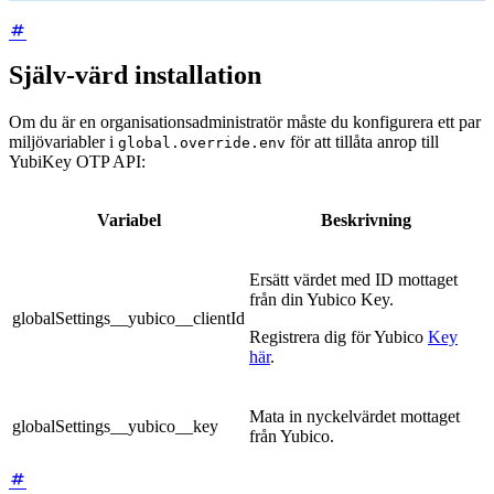
Själv-värd installation
Om du är en organisationsadministratör måste du konfigurera ett par
miljövariabler i
för att tillåta anrop till
global.override.env
YubiKey OTP API:
Variabel
Beskrivning
Ersätt värdet med ID mottaget
från din Yubico Key.
globalSettings__yubico__clientId
Registrera dig för Yubico
Key
här
.
Mata in nyckelvärdet mottaget
globalSettings__yubico__key
från Yubico.