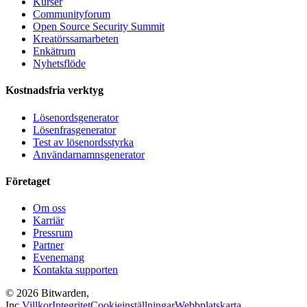
Kurser
Communityforum
Open Source Security Summit
Kreatörssamarbeten
Enkätrum
Nyhetsflöde
Kostnadsfria verktyg
Lösenordsgenerator
Lösenfrasgenerator
Test av lösenordsstyrka
Användarnamnsgenerator
Företaget
Om oss
Karriär
Pressrum
Partner
Evenemang
Kontakta supporten
©
2026
Bitwarden,
Inc.
Villkor
Integritet
Cookieinställningar
Webbplatskarta