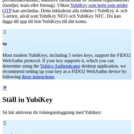
(familjer, team eller företag). Vilken
YubiKey som helst som stöder
OTP
kan användas. Detta inkluderar alla enheter i YubiKey 4- och
5-serien, såväl som YubiKey NEO och YubiKey NFC. Du kan
lägga till upp till fem YubiKeys till ditt konto.

tip
Most modern YubiKeys, including 5 series keys, support the FIDO2
WebAuthn protocol. If your key supports it, which you can
determine using the
Yubico Authenticator
desktop application, we
recommend setting up your key as a FIDO2 WebAuthn device by
following
these instructions
.
Ställ in YubiKey
Så här aktiverar du tvåstegsinloggning med Yubikey:
