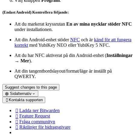
Välj knappen
Program
.
(Endast Android) Kontrollera följande:
Att du markerat kryssrutan
En av mina nycklar stöder NFC
under installationen.
Att din Android-enhet stöder
NFC
och är
känd för att fungera
korrekt
med YubiKey NEO eller YubiKey 5 NFC.
Att du har NFC aktiverat på din Android-enhet (
Inställningar
→
Mer
).
Att din tangentbordslayout/format/läge är inställt på
QWERTY.
Suggest changes to this page
Sidalternativ
Kontakta supporten

Ladda ner Bitwarden

Feature Request

Fråga communityn

Riktlinjer för bidragsgivare
