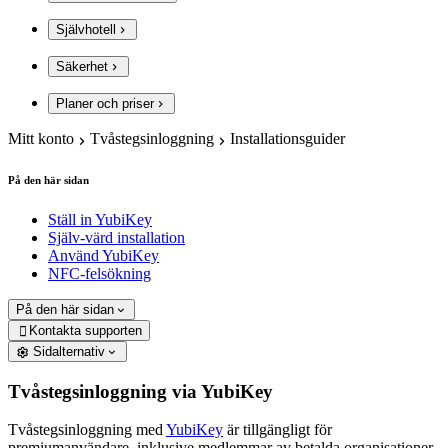
Självhotell
Säkerhet
Planer och priser
Mitt konto
Tvåstegsinloggning
Installationsguider
På den här sidan
Ställ in YubiKey
Själv-värd installation
Använd YubiKey
NFC-felsökning
På den här sidan
Kontakta supporten

Sidalternativ
Tvåstegsinloggning via YubiKey
Tvåstegsinloggning med
YubiKey
är tillgängligt för
premiumanvändare, inklusive medlemmar av betalda organisationer