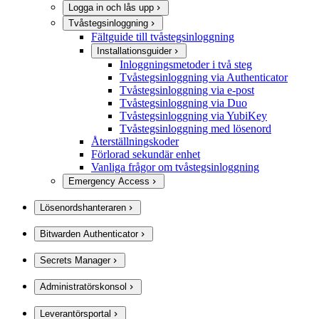
Logga in och lås upp
Tvåstegsinloggning
Fältguide till tvåstegsinloggning
Installationsguider
Inloggningsmetoder i två steg
Tvåstegsinloggning via Authenticator
Tvåstegsinloggning via e-post
Tvåstegsinloggning via Duo
Tvåstegsinloggning via YubiKey
Tvåstegsinloggning med lösenord
Återställningskoder
Förlorad sekundär enhet
Vanliga frågor om tvåstegsinloggning
Emergency Access
Lösenordshanteraren
Bitwarden Authenticator
Secrets Manager
Administratörskonsol
Leverantörsportal