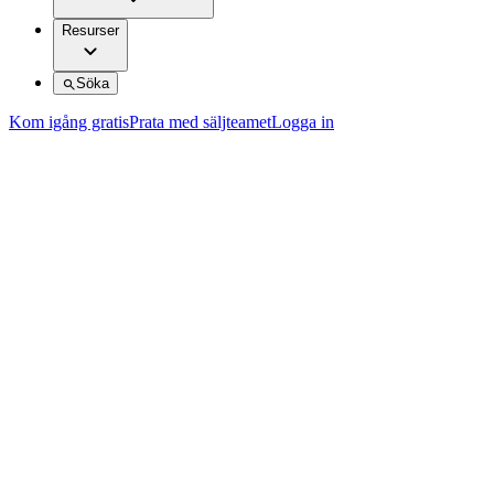
Resurser
Söka
Kom igång gratis
Prata med säljteamet
Logga in