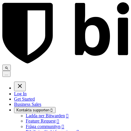
.
.
.
Log In
Get Started
Business Sales
Kontakta supporten

Ladda ner Bitwarden

Feature Request

Fråga communityn
