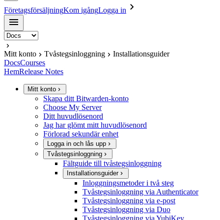
Företagsförsäljning
Kom igång
Logga in
Mitt konto
Tvåstegsinloggning
Installationsguider
Docs
Courses
Hem
Release Notes
Mitt konto
Skapa ditt Bitwarden-konto
Choose My Server
Ditt huvudlösenord
Jag har glömt mitt huvudlösenord
Förlorad sekundär enhet
Logga in och lås upp
Tvåstegsinloggning
Fältguide till tvåstegsinloggning
Installationsguider
Inloggningsmetoder i två steg
Tvåstegsinloggning via Authenticator
Tvåstegsinloggning via e-post
Tvåstegsinloggning via Duo
Tvåstegsinloggning via YubiKey