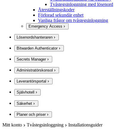
Tvåstegsinloggning med lösenord
Återställningskoder
Förlorad sekundär enhet
Vanliga frågor om tvåstegsinloggning
Emergency Access
Lösenordshanteraren
Bitwarden Authenticator
Secrets Manager
Administratörskonsol
Leverantörsportal
Självhotell
Säkerhet
Planer och priser
Mitt konto
Tvåstegsinloggning
Installationsguider