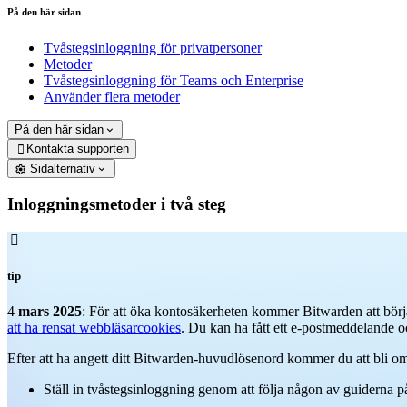
På den här sidan
Tvåstegsinloggning för privatpersoner
Metoder
Tvåstegsinloggning för Teams och Enterprise
Använder flera metoder
På den här sidan
Kontakta supporten

Sidalternativ
Inloggningsmetoder i två steg

tip
4
mars 2025
: För att öka kontosäkerheten kommer Bitwarden att börja
att ha rensat webbläsarcookies
. Du kan ha fått ett e-postmeddelande o
Efter att ha angett ditt Bitwarden-huvudlösenord kommer du att bli omb
Ställ in tvåstegsinloggning genom att följa någon av guiderna p