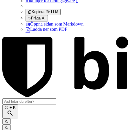
Riktlinjer för bidragsgivare

Kopiera för LLM
✨
Fråga AI
Öppna sidan som Markdown
Ladda ner som PDF
⌘
+ K