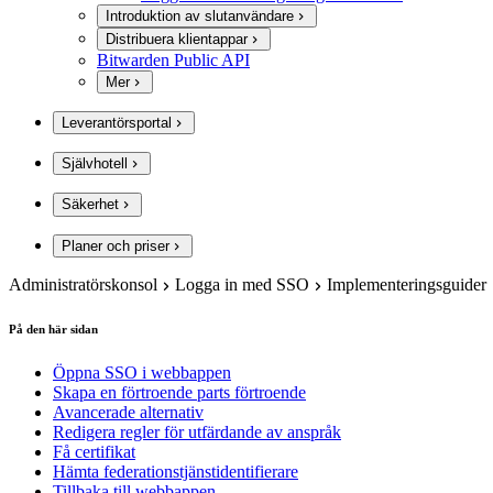
Introduktion av slutanvändare
Distribuera klientappar
Bitwarden Public API
Mer
Leverantörsportal
Självhotell
Säkerhet
Planer och priser
Administratörskonsol
Logga in med SSO
Implementeringsguider
På den här sidan
Öppna SSO i webbappen
Skapa en förtroende parts förtroende
Avancerade alternativ
Redigera regler för utfärdande av anspråk
Få certifikat
Hämta federationstjänstidentifierare
Tillbaka till webbappen