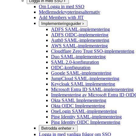
Logga in med SSO
Om Logga in med SSO
Medlemsdekrypteringsalternativ
Add Members with JIT
Implementeringsguider
ADFS SAML-implementering
ADFS OIDC-implementering
Auth0 SAML-implementering
AWS SAML-implementering
Cloudflare Zero Trust SSO-implementering
Duo SAML-implementering
SAML 2.0-konfiguration
OIDC-konfiguration
Google SAML-implementering
JumpCloud SAML-implementering
Keycloak SAML implementering
Microsoft Entra ID SAML-implementering
Implementering av Microsoft Entra ID OID
Okta SAML Implementering
Okta OIDC Implementering
OneLogin SAML-implementering
Ping Identity SAML-implementering
Ping Identity OIDC Implementering
Betrodda enheter
Logga in med vanliga frågor om SSO