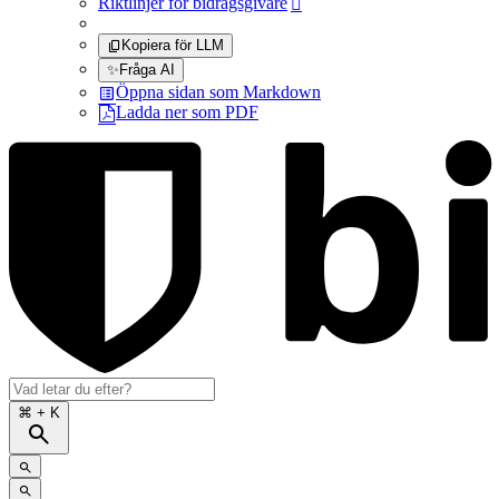
Riktlinjer för bidragsgivare

Kopiera för LLM
✨
Fråga AI
Öppna sidan som Markdown
Ladda ner som PDF
⌘
+ K