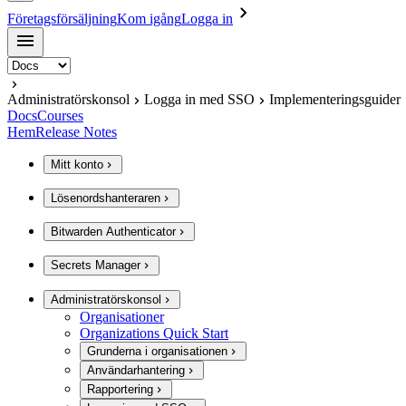
Företagsförsäljning
Kom igång
Logga in
Administratörskonsol
Logga in med SSO
Implementeringsguider
Docs
Courses
Hem
Release Notes
Mitt konto
Lösenordshanteraren
Bitwarden Authenticator
Secrets Manager
Administratörskonsol
Organisationer
Organizations Quick Start
Grunderna i organisationen
Användarhantering
Rapportering