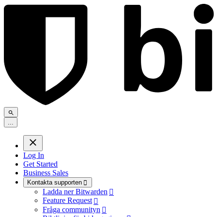
.
.
.
Log In
Get Started
Business Sales
Kontakta supporten

Ladda ner Bitwarden

Feature Request

Fråga communityn
