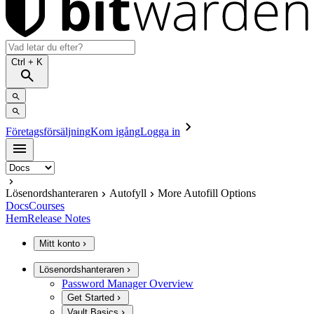
Ctrl
+ K
Företagsförsäljning
Kom igång
Logga in
Lösenordshanteraren
Autofyll
More Autofill Options
Docs
Courses
Hem
Release Notes
Mitt konto
Lösenordshanteraren
Password Manager Overview
Get Started
Vault Basics