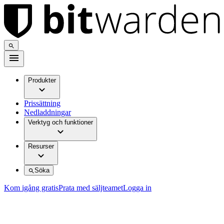
Produkter
Prissättning
Nedladdningar
Verktyg och funktioner
Resurser
Söka
Kom igång gratis
Prata med säljteamet
Logga in