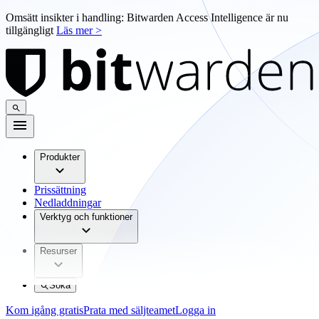
Omsätt insikter i handling: Bitwarden Access Intelligence är nu
tillgängligt
Läs mer >
Produkter
Prissättning
Nedladdningar
Verktyg och funktioner
Resurser
Söka
Kom igång gratis
Prata med säljteamet
Logga in