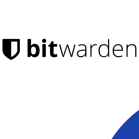
Produkter
Lösenordshanteraren
Personlig
Miljontals användare väljer Bitwarden för att skydda sig
själva och sina familjer
Familjer
Företag