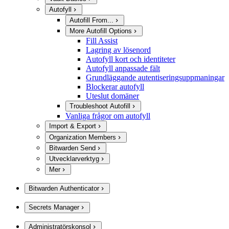
Autofyll
Autofill From...
More Autofill Options
Fill Assist
Lagring av lösenord
Autofyll kort och identiteter
Autofyll anpassade fält
Grundläggande autentiseringsuppmaningar
Blockerar autofyll
Uteslut domäner
Troubleshoot Autofill
Vanliga frågor om autofyll
Import & Export
Organization Members
Bitwarden Send
Utvecklarverktyg
Mer
Bitwarden Authenticator
Secrets Manager
Administratörskonsol