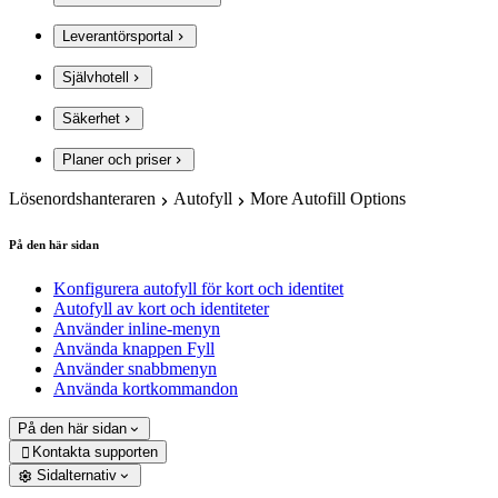
Leverantörsportal
Självhotell
Säkerhet
Planer och priser
Lösenordshanteraren
Autofyll
More Autofill Options
På den här sidan
Konfigurera autofyll för kort och identitet
Autofyll av kort och identiteter
Använder inline-menyn
Använda knappen Fyll
Använder snabbmenyn
Använda kortkommandon
På den här sidan
Kontakta supporten

Sidalternativ