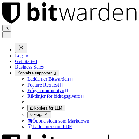
.
.
.
Log In
Get Started
Business Sales
Kontakta supporten

Ladda ner Bitwarden

Feature Request

Fråga communityn

Riktlinjer för bidragsgivare

Kopiera för LLM
✨
Fråga AI
Öppna sidan som Markdown
Ladda ner som PDF