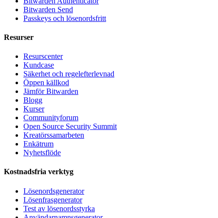
Bitwarden Authenticator
Bitwarden Send
Passkeys och lösenordsfritt
Resurser
Resurscenter
Kundcase
Säkerhet och regelefterlevnad
Öppen källkod
Jämför Bitwarden
Blogg
Kurser
Communityforum
Open Source Security Summit
Kreatörssamarbeten
Enkätrum
Nyhetsflöde
Kostnadsfria verktyg
Lösenordsgenerator
Lösenfrasgenerator
Test av lösenordsstyrka
Användarnamnsgenerator