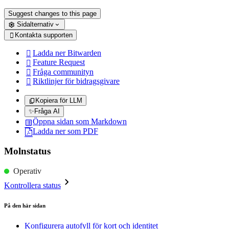
Suggest changes to this page
Sidalternativ
Kontakta supporten

Ladda ner Bitwarden

Feature Request

Fråga communityn

Riktlinjer för bidragsgivare

Kopiera för LLM
✨
Fråga AI
Öppna sidan som Markdown
Ladda ner som PDF
Molnstatus
Operativ
Kontrollera status
På den här sidan
Konfigurera autofyll för kort och identitet