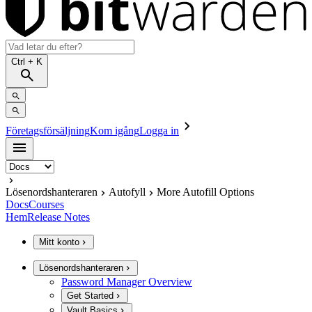
Ctrl
+ K
Företagsförsäljning
Kom igång
Logga in
Lösenordshanteraren
Autofyll
More Autofill Options
Docs
Courses
Hem
Release Notes
Mitt konto
Lösenordshanteraren
Password Manager Overview
Get Started
Vault Basics