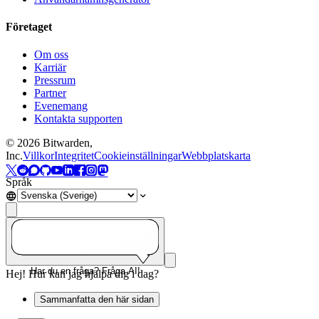
Företaget
Om oss
Karriär
Pressrum
Partner
Evenemang
Kontakta supporten
©
2026
Bitwarden,
Inc.
Villkor
Integritet
Cookieinställningar
Webbplatskarta
Språk
Har du en fråga? Fråga AI!
Hej! Hur kan jag hjälpa dig i dag?
Sammanfatta den här sidan