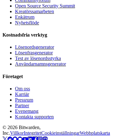
Communityforum
Open Source Security Summit
Kreatörssamarbeten
Enkätrum
Nyhetsflöde
Kostnadsfria verktyg
Lösenordsgenerator
Lösenfrasgenerator
Test av lösenordsstyrka
Användarnamnsgenerator
Företaget
Om oss
Karriär
Pressrum
Partner
Evenemang
Kontakta supporten
©
2026
Bitwarden,
Inc.
Villkor
Integritet
Cookieinställningar
Webbplatskarta