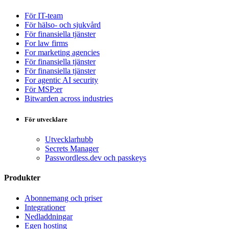
För IT-team
För hälso- och sjukvård
För finansiella tjänster
For law firms
For marketing agencies
För finansiella tjänster
För finansiella tjänster
For agentic AI security
För MSP:er
Bitwarden across industries
För utvecklare
Utvecklarhubb
Secrets Manager
Passwordless.dev och passkeys
Produkter
Abonnemang och priser
Integrationer
Nedladdningar
Egen hosting