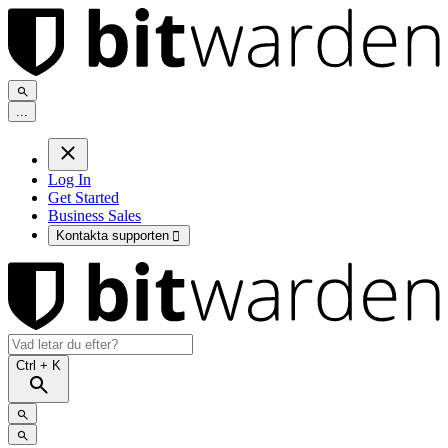
.
.
.
Log In
Get Started
Business Sales
Kontakta supporten

Ctrl
+ K