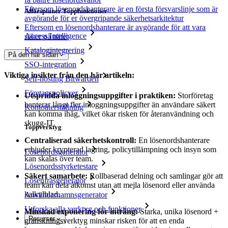
Eftersom lösenordshanterare är en första försvarslinje som är
Affärsplaner Toppfunktioner
avgörande för er övergripande säkerhetsarkitektur
Eftersom en lösenordshanterare är avgörande för att vara
Access Intelligence
säker på nätet
Katalogintegrering
På den här sidan
SSO-integration
Viktiga insikter från den här artikeln:
Self-hosting Bitwarden
Företagspolicyer
Utspridda inloggningsuppgifter i praktiken:
Storföretag
hanterar långt fler inloggningsuppgifter än användare säkert
Kontoåterställning
kan komma ihåg, vilket ökar risken för återanvändning och
skugg-IT.
Toppverktyg
Centraliserad säkerhetskontroll:
En lösenordshanterare
erbjuder krypterad lagring, policytillämpning och insyn som
Lösenordsgenerator
kan skalas över team.
Lösenordsstyrketestare
Säkert samarbete:
Rollbaserad delning och samlingar gör att
Lösenfrasgenerator
team kan dela åtkomst utan att mejla lösenord eller använda
kalkylblad.
Användarnamnsgenerator
Utforska alla verktyg och funktioner
Minskad exponering för intrång:
Starka, unika lösenord +
Resurser
granskningsverktyg minskar risken för att en enda