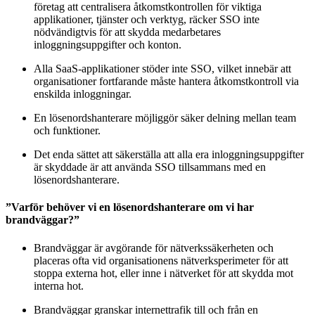
företag att centralisera åtkomstkontrollen för viktiga
applikationer, tjänster och verktyg, räcker SSO inte
nödvändigtvis för att skydda medarbetares
inloggningsuppgifter och konton.
Alla SaaS-applikationer stöder inte SSO, vilket innebär att
organisationer fortfarande måste hantera åtkomstkontroll via
enskilda inloggningar.
En lösenordshanterare möjliggör säker delning mellan team
och funktioner.
Det enda sättet att säkerställa att alla era inloggningsuppgifter
är skyddade är att använda SSO tillsammans med en
lösenordshanterare.
”Varför behöver vi en lösenordshanterare om vi har
brandväggar?”
Brandväggar är avgörande för nätverkssäkerheten och
placeras ofta vid organisationens nätverksperimeter för att
stoppa externa hot, eller inne i nätverket för att skydda mot
interna hot.
Brandväggar granskar internettrafik till och från en