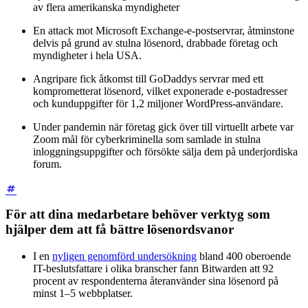
av flera amerikanska myndigheter
En attack mot Microsoft Exchange-e-postservrar, åtminstone
delvis på grund av stulna lösenord, drabbade företag och
myndigheter i hela USA.
Angripare fick åtkomst till GoDaddys servrar med ett
komprometterat lösenord, vilket exponerade e-postadresser
och kunduppgifter för 1,2 miljoner WordPress-användare.
Under pandemin när företag gick över till virtuellt arbete var
Zoom mål för cyberkriminella som samlade in stulna
inloggningsuppgifter och försökte sälja dem på underjordiska
forum.
För att dina medarbetare behöver verktyg som
hjälper dem att få bättre lösenordsvanor
I en
nyligen genomförd undersökning
bland 400 oberoende
IT-beslutsfattare i olika branscher fann Bitwarden att 92
procent av respondenterna återanvänder sina lösenord på
minst 1–5 webbplatser.