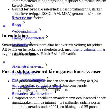
komprometterad inloggningsuppgift sprider sig mellan system.
Resursbibliotek
Grund för bredare säkerhet:
Lösenordshantering stärker
andra investeringar (SSO, IAM, MFA) genom att säkra de
Resurscenter
luckor de inte täcker.
Blogg
Webbsändningar
Introduktion
Framgångsberättelser
Jämförelse
Smarta cybersäkerhetssuperhjältar behöver rätt verktyg för jobbet.
Att bygga en heltäckande säkerhetsstack med
lösenordshantering
är
avgörande för att lyckas. Här är 5 skäl till varför.
Säkerhet och tillit
Säkerhetsefterlevnad
För att stulna lösenord får negativa konsekvenser
Öppen källkod
Bug Bounty Program
Den genomsnittliga kostnaden för ett dataintrång är 9,24
miljoner dollar, och stulna eller komprometterade
Öppen källkod Security Summit
inloggningsuppgifter är ofta orsaken.
Bitwarden säkerhetsvitbok
Dataposter som innehåller användarnamn och lösenord är ofta
grundorsaken till nya intrång – två miljarder sådana poster
Utbildning
komprometterades under 2021, en ökning med 35 procent