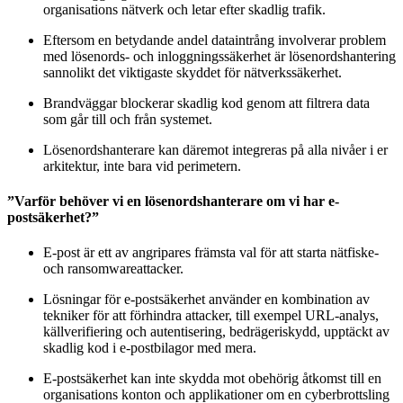
organisations nätverk och letar efter skadlig trafik.
Eftersom en betydande andel dataintrång involverar problem
med lösenords- och inloggningssäkerhet är lösenordshantering
sannolikt det viktigaste skyddet för nätverkssäkerhet.
Brandväggar blockerar skadlig kod genom att filtrera data
som går till och från systemet.
Lösenordshanterare kan däremot integreras på alla nivåer i er
arkitektur, inte bara vid perimetern.
”Varför behöver vi en lösenordshanterare om vi har e-
postsäkerhet?”
E-post är ett av angripares främsta val för att starta nätfiske-
och ransomwareattacker.
Lösningar för e-postsäkerhet använder en kombination av
tekniker för att förhindra attacker, till exempel URL-analys,
källverifiering och autentisering, bedrägeriskydd, upptäckt av
skadlig kod i e-postbilagor med mera.
E-postsäkerhet kan inte skydda mot obehörig åtkomst till en
organisations konton och applikationer om en cyberbrottsling