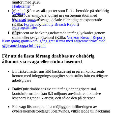
jämfört med 2020.
Hjälpcenter
Mer än hälften av alla poster som läckte berodde på obehörig
Courses
åtkomst där angripare tog sig in i en organisation med
lösenord som var svaga, delade eller tidigare exponerade.
Samhällsforum
(Källa:
Forgerock Identity Breach Report
)
Företagstjänster
81 procent av hackningsrelaterade intrång lyckades genom
stulna eller svaga lösenord (Källa:
Verizon Breach Report
)
Kom igång gratis
Kom igång gratis
Prata med säljteamet
Prata med
säljteamet
Logga in
Logga in
För att de flesta företag drabbas av obehörig
åtkomst via svaga eller stulna lösenord
En Ticketmaster-anställd hackade sig in på en konkurrents
konton med inloggningsuppgifter som stulits från en tidigare
arbetsgivare
DailyQuiz drabbades av ett intrång där angripare stal
kontoinformation från 8,3 miljoner användare, inklusive
lösenord lagrade i klartext, och sålde den på darknet
Ett svagt lösenord kan ha möjliggjort infiltreringen av
cybersäkerhetsföretaget SolarWinds, vilket ledde till hackning