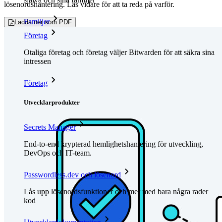
lösenordshantering. Läs vidare för att ta reda på varför.
Familjer
Ladda ner som PDF
Företag
Otaliga företag och företag väljer Bitwarden för att säkra sina
intressen
Företag
Utvecklarprodukter
Secrets Manager
End-to-end krypterad hemlighetshantering för utveckling,
DevOps och IT-team.
Passwordless.dev och lösenord
Lås upp lösenordsfunktioner och mer med bara några rader
kod