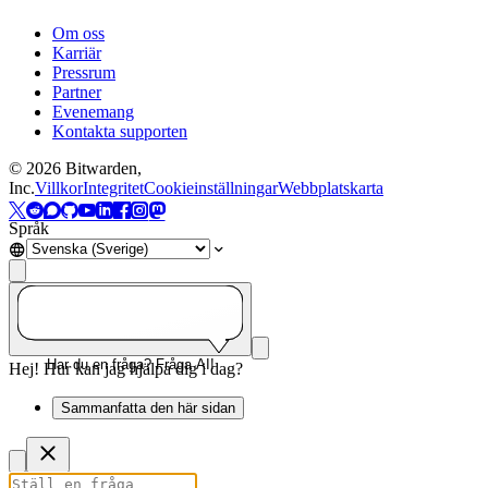
Om oss
Karriär
Pressrum
Partner
Evenemang
Kontakta supporten
©
2026
Bitwarden,
Inc.
Villkor
Integritet
Cookieinställningar
Webbplatskarta
Språk
Har du en fråga? Fråga AI!
Hej! Hur kan jag hjälpa dig i dag?
Sammanfatta den här sidan