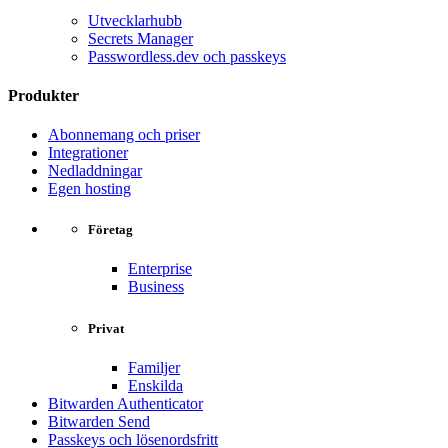
Utvecklarhubb
Secrets Manager
Passwordless.dev och passkeys
Produkter
Abonnemang och priser
Integrationer
Nedladdningar
Egen hosting
Företag
Enterprise
Business
Privat
Familjer
Enskilda
Bitwarden Authenticator
Bitwarden Send
Passkeys och lösenordsfritt