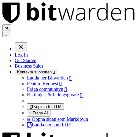
.
.
.
Log In
Get Started
Business Sales
Kontakta supporten

Ladda ner Bitwarden

Feature Request

Fråga communityn

Riktlinjer för bidragsgivare

Kopiera för LLM
✨
Fråga AI
Öppna sidan som Markdown
Ladda ner som PDF