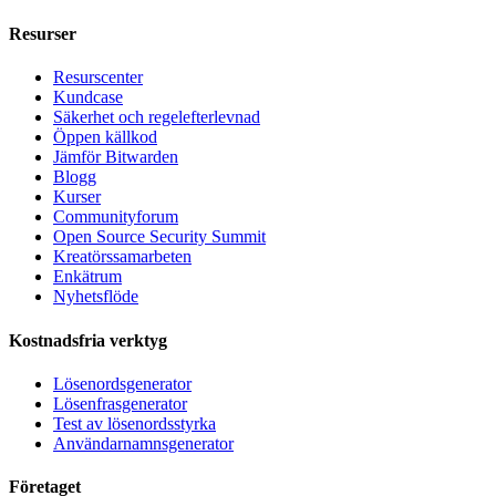
Resurser
Resurscenter
Kundcase
Säkerhet och regelefterlevnad
Öppen källkod
Jämför Bitwarden
Blogg
Kurser
Communityforum
Open Source Security Summit
Kreatörssamarbeten
Enkätrum
Nyhetsflöde
Kostnadsfria verktyg
Lösenordsgenerator
Lösenfrasgenerator
Test av lösenordsstyrka
Användarnamnsgenerator
Företaget