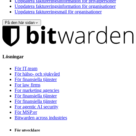
Uppdatera faktureringsinformation för privatpersoner
Uppdatera faktureringsinformation för organisationer
Uppdatera faktureringsmail för organisationer
På den här sidan
Lösningar
För IT-team
För hälso- och sjukvård
För finansiella tjänster
For law firms
For marketing agencies
För finansiella tjänster
För finansiella tjänster
For agentic AI security
För MSP:er
Bitwarden across industries
För utvecklare