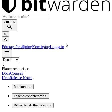
Ctrl
+ K
Företagsförsäljning
Kom igång
Logga in
Planer och priser
Docs
Courses
Hem
Release Notes
Mitt konto
Lösenordshanteraren
Bitwarden Authenticator