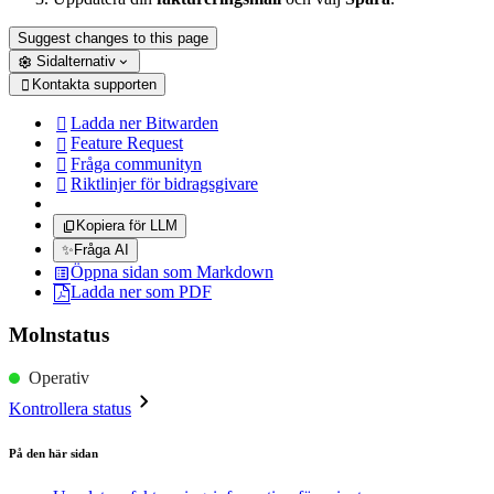
Suggest changes to this page
Sidalternativ
Kontakta supporten

Ladda ner Bitwarden

Feature Request

Fråga communityn

Riktlinjer för bidragsgivare

Kopiera för LLM
✨
Fråga AI
Öppna sidan som Markdown
Ladda ner som PDF
Molnstatus
Operativ
Kontrollera status
På den här sidan