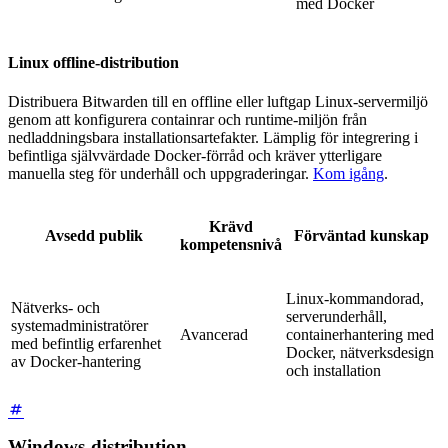
med Docker
Linux offline-distribution
Distribuera Bitwarden till en offline eller luftgap Linux-servermiljö
genom att konfigurera containrar och runtime-miljön från
nedladdningsbara installationsartefakter. Lämplig för integrering i
befintliga självvärdade Docker-förråd och kräver ytterligare
manuella steg för underhåll och uppgraderingar.
Kom igång
.
Krävd
Avsedd publik
Förväntad kunskap
kompetensnivå
Linux-kommandorad,
Nätverks- och
serverunderhåll,
systemadministratörer
Avancerad
containerhantering med
med befintlig erfarenhet
Docker, nätverksdesign
av Docker-hantering
och installation
Windows-distribution