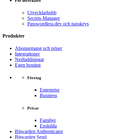
För utvecklare
Utvecklarhubb
Secrets Manager
Passwordless.dev och passkeys
Produkter
Abonnemang och priser
Integrationer
Nedladdningar
Egen hosting
Företag
Enterprise
Business
Privat
Familjer
Enskilda
Bitwarden Authenticator
Bitwarden Send