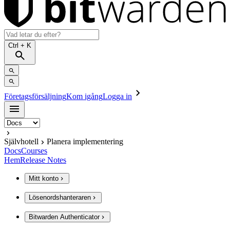
Ctrl
+ K
Företagsförsäljning
Kom igång
Logga in
Självhotell
Planera implementering
Docs
Courses
Hem
Release Notes
Mitt konto
Lösenordshanteraren
Bitwarden Authenticator