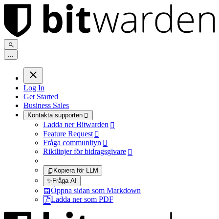
.
.
.
Log In
Get Started
Business Sales
Kontakta supporten

Ladda ner Bitwarden

Feature Request

Fråga communityn

Riktlinjer för bidragsgivare

Kopiera för LLM
✨
Fråga AI
Öppna sidan som Markdown
Ladda ner som PDF