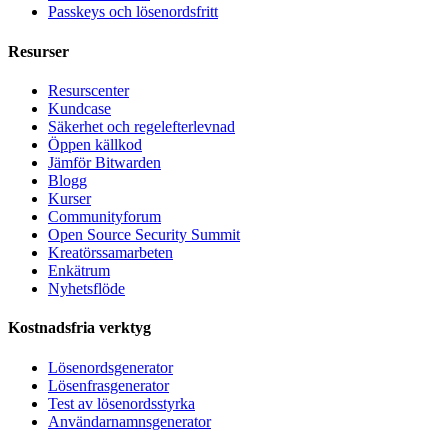
Passkeys och lösenordsfritt
Resurser
Resurscenter
Kundcase
Säkerhet och regelefterlevnad
Öppen källkod
Jämför Bitwarden
Blogg
Kurser
Communityforum
Open Source Security Summit
Kreatörssamarbeten
Enkätrum
Nyhetsflöde
Kostnadsfria verktyg
Lösenordsgenerator
Lösenfrasgenerator
Test av lösenordsstyrka
Användarnamnsgenerator