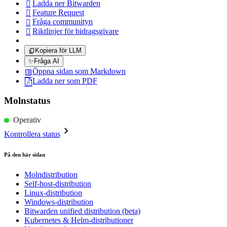
Ladda ner Bitwarden

Feature Request

Fråga communityn

Riktlinjer för bidragsgivare

Kopiera för LLM
✨
Fråga AI
Öppna sidan som Markdown
Ladda ner som PDF
Molnstatus
Operativ
Kontrollera status
På den här sidan
Molndistribution
Self-host-distribution
Linux-distribution
Windows-distribution
Bitwarden unified distribution (beta)
Kubernetes & Helm-distributioner