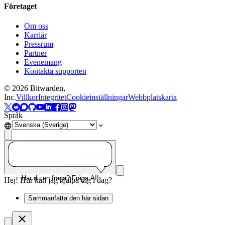
Företaget
Om oss
Karriär
Pressrum
Partner
Evenemang
Kontakta supporten
©
2026
Bitwarden,
Inc.
Villkor
Integritet
Cookieinställningar
Webbplatskarta
Språk
Har du en fråga? Fråga AI!
Hej! Hur kan jag hjälpa dig i dag?
Sammanfatta den här sidan