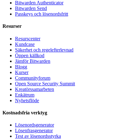
Bitwarden Authenticator
Bitwarden Send
Passkeys och lösenordsfritt
Resurser
Resurscenter
Kundcase
Säkerhet och regelefterlevnad
Öppen källkod
Jämför Bitwarden
Blogg
Kurser
Communityforum
Open Source Security Summit
Kreatörssamarbeten
Enkätrum
Nyhetsflöde
Kostnadsfria verktyg
Lösenordsgenerator
Lösenfrasgenerator
Test av lösenordsstyrka