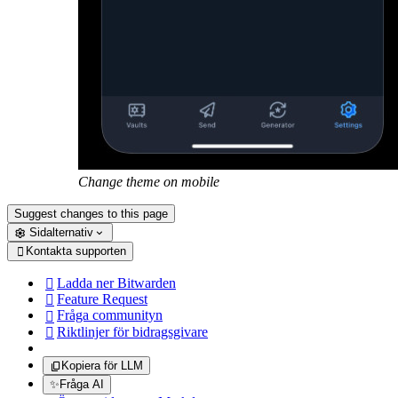
Change theme on mobile
Suggest changes to this page
Sidalternativ
Kontakta supporten

Ladda ner Bitwarden

Feature Request

Fråga communityn

Riktlinjer för bidragsgivare

Kopiera för LLM
✨
Fråga AI