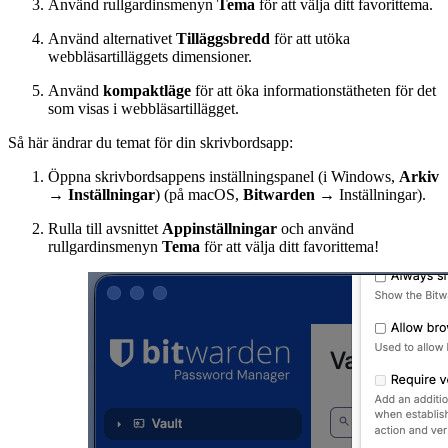
Använd rullgardinsmenyn
Tema
för att välja ditt favorittema.
Använd alternativet
Tilläggsbredd
för att utöka
webbläsartilläggets dimensioner.
Använd
kompaktläge
för att öka informationstätheten för det
som visas i webbläsartillägget.
Så här ändrar du temat för din skrivbordsapp:
Öppna skrivbordsappens
inställningspanel (i Windows,
Arkiv
→
Inställningar
) (på macOS,
Bitwarden
→ Inställningar).
Rulla till avsnittet
Appinställningar
och använd
rullgardinsmenyn
Tema
för att välja ditt favorittema!