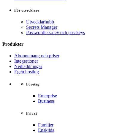
För utvecklare
Utvecklarhubb
Secrets Manager
Passwordless.dev och passkeys
Produkter
Abonnemang och priser
Integrationer
Nedladdningar
Egen hosting
Företag
Enterprise
Business
Privat
Familjer
Enskilda