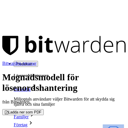
Bitwarden-resurser
Produkter
Mognadsmodell för
Lösenordshanteraren
lösenordshantering
Personlig
Miljontals användare väljer Bitwarden för att skydda sig
från Bitwarden
själva och sina familjer
Ladda ner som PDF
Familjer
Företag