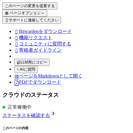
このページの変更を提案する
ページオプション
サポートに連絡してください

Bitwardenをダウンロード

機能リクエスト

コミュニティに質問する

寄稿者ガイドライン

LLM用にコピー
✨
AIに質問
ページをMarkdownとして開く
PDFでダウンロード
クラウドのステータス
正常稼働中
ステータスを確認する
このページの内容