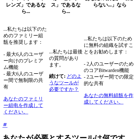
レンズ」であるな
ス」であるな
らない...」なら
ら...
ら...
...私たちは以下のた
めのファミリー組
...私たちは以下のため
甔を推奨します：
に無料の組織を試すこ
...私たちは最後
とをお勧めします：
- 最大6人のユーザ
の質問があり
ー向けのプレミア
- 2人のユーザーのため
ます。
ム機能
のコアBitwarden機能
- 最大6人のユーザ
続けて:
どのよ
- 2ユーザー間での限定
ー間で無制限の共
うなツールが
的な共有
有
必要ですか？
あなたの無料組甔を作
あなたのファミリ
成してください。
ー組电を作成して
ください。
あなたが必要とするツールは何です