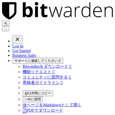
.
.
.
Log In
Get Started
Business Sales
サポートに連絡してください

Bitwardenをダウンロード

機能リクエスト

コミュニティに質問する

寄稿者ガイドライン

LLM用にコピー
✨
AIに質問
ページをMarkdownとして開く
PDFでダウンロード