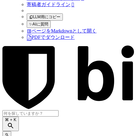
寄稿者ガイドライン

LLM用にコピー
✨
AIに質問
ページをMarkdownとして開く
PDFでダウンロード
⌘
+ K