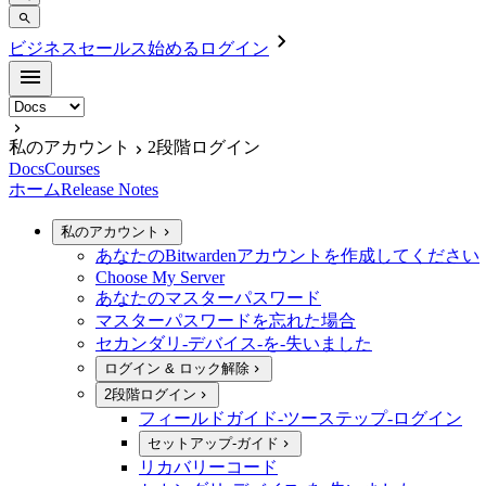
ビジネスセールス
始める
ログイン
私のアカウント
2段階ログイン
Docs
Courses
ホーム
Release Notes
私のアカウント
あなたのBitwardenアカウントを作成してください
Choose My Server
あなたのマスターパスワード
マスターパスワードを忘れた場合
セカンダリ-デバイス-を-失いました
ログイン & ロック解除
2段階ログイン
フィールドガイド-ツーステップ-ログイン
セットアップ-ガイド
リカバリーコード