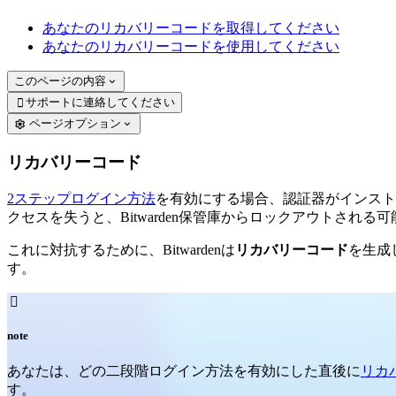
あなたのリカバリーコードを取得してください
あなたのリカバリーコードを使用してください
このページの内容
サポートに連絡してください

ページオプション
リカバリーコード
2ステップログイン方法
を有効にする場合、認証器がインスト
クセスを失うと、Bitwarden保管庫からロックアウトされ
これに対抗するために、Bitwardenは
リカバリーコード
を生成
す。

note
あなたは、どの二段階ログイン方法を有効にした直後に
リカ
す。