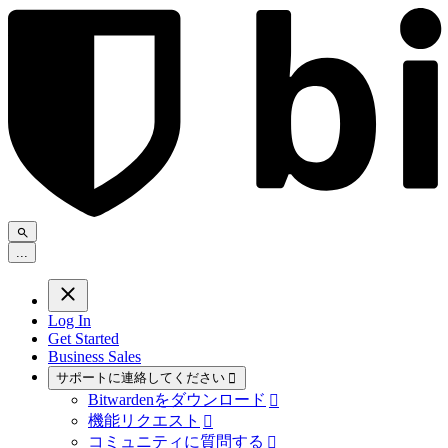
.
.
.
Log In
Get Started
Business Sales
サポートに連絡してください

Bitwardenをダウンロード

機能リクエスト

コミュニティに質問する
