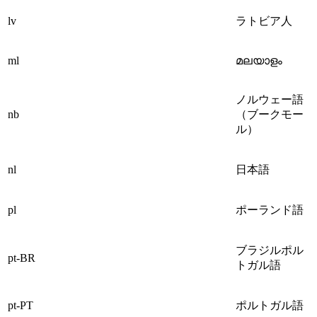
lv
ラトビア人
ml
മലയാളം
ノルウェー語
nb
（ブークモー
ル）
nl
日本語
pl
ポーランド語
ブラジルポル
pt-BR
トガル語
pt-PT
ポルトガル語