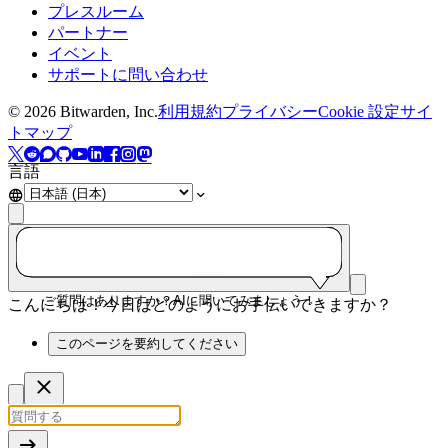
プレスルーム
パートナー
イベント
サポートに問い合わせ
©
2026
Bitwarden, Inc.
利用規約
プライバシー
Cookie 設定
サイ
トマップ
言語
ご質問はありますか？AIに聞いてみましょう！
こんにちは！今日はどのようにお手伝いできますか？
このページを要約してください