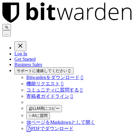
.
.
.
Log In
Get Started
Business Sales
サポートに連絡してください

Bitwardenをダウンロード

機能リクエスト

コミュニティに質問する

寄稿者ガイドライン

LLM用にコピー
✨
AIに質問
ページをMarkdownとして開く
PDFでダウンロード