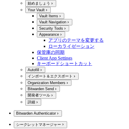
始めましょう
Your Vault
Vault Items
Vault Navigation
Security Tools
Appearance
アプリのテーマを変更する
ローカライゼーション
保管庫の同期
Client App Settings
キーボードショートカット
Autofill
インポート＆エクスポート
Organization Members
Bitwarden Send
開発者ツール
詳細
Bitwarden Authenticator
シークレットマネージャー