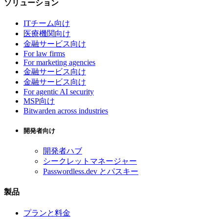
ソリューション
ITチーム向け
医療機関向け
金融サービス向け
For law firms
For marketing agencies
金融サービス向け
金融サービス向け
For agentic AI security
MSP向け
Bitwarden across industries
開発者向け
開発者ハブ
シークレットマネージャー
Passwordless.dev とパスキー
製品
プランと料金