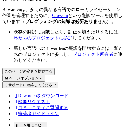
Bitwardenは、多くの異なる言語でのローカライゼーション
作業を管理するために、
Crowdin
という翻訳ツールを使用し
ています（
プログラミングの知識は必要ありません
）。
既存の翻訳に貢献したり、訂正を加えたりするには、
私たちのプロジェクトに参加
してください。
新しい言語へのBitwardenの翻訳を開始するには、私た
ちのプロジェクトに参加し、
プロジェクト所有者
に連
絡してください。
このページの変更を提案する
ページオプション
サポートに連絡してください

Bitwardenをダウンロード

機能リクエスト

コミュニティに質問する

寄稿者ガイドライン

LLM用にコピー