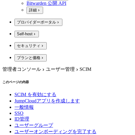
Bitwarden 公開 API
詳細
プロバイダーポータル
Self-host
セキュリティ
プランと価格
管理者コンソール
ユーザー管理
SCIM
このページの内容
SCIM を有効にする
JumpCloudアプリを作成します
一般情報
SSO
ID管理
ユーザーグループ
ユーザーオンボーディングを完了する