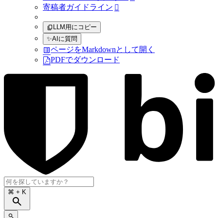
寄稿者ガイドライン

LLM用にコピー
✨
AIに質問
ページをMarkdownとして開く
PDFでダウンロード
⌘
+ K