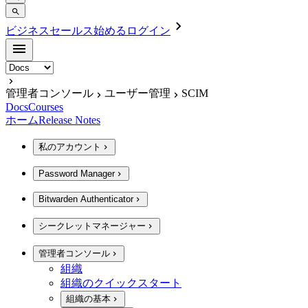
ビジネスセールス
始める
ログイン
管理者コンソール
ユーザー管理
SCIM
Docs
Courses
ホーム
Release Notes
私のアカウント
Password Manager
Bitwarden Authenticator
シークレットマネージャー
管理者コンソール
組織
組織のクイックスタート
組織の基本