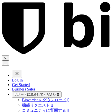
.
.
.
Log In
Get Started
Business Sales
サポートに連絡してください

Bitwardenをダウンロード

機能リクエスト

コミュニティに質問する
