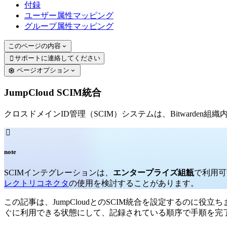
付録
ユーザー属性マッピング
グループ属性マッピング
このページの内容
サポートに連絡してください

ページオプション
JumpCloud SCIM統合
クロスドメインID管理（SCIM）システムは、Bitward

note
SCIMインテグレーションは、
エンタープライズ組甔
で利用可
レクトリコネクタ
の使用を検討することがあります。
この記事は、JumpCloudとのSCIM統合を設定するのに役立ち
ぐに利用できる状態にして、記録されている順序で手順を完