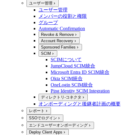
ユーザー管理
ユーザー管理
メンバーの役割と権限
グループ
Automatic Confirmation
Revoke & Remove
Account Recovery
Sponsored Families
SCIM
SCIMについて
JumpCloud SCIM統合
Microsoft Entra ID SCIM統合
Okta SCIM統合
OneLogin SCIM統合
Ping Identity SCIM Integration
ディレクトリ-コネクタ
オンボーディングと後継者計画の概要
レポート
SSOでログイン
エンドユーザーオンボーディング
Deploy Client Apps