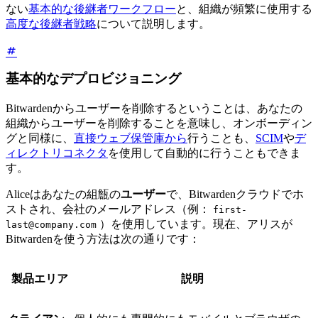
ない
基本的な後継者ワークフロー
と、組織が頻繁に使用する
高度な後継者戦略
について説明します。
基本的なデプロビジョニング
Bitwardenからユーザーを削除するということは、あなたの
組織からユーザーを削除することを意味し、オンボーディン
グと同様に、
直接ウェブ保管庫から
行うことも、
SCIM
や
デ
ィレクトリコネクタ
を使用して自動的に行うこともできま
す。
Aliceはあなたの組甔の
ユーザー
で、Bitwardenクラウドでホ
ストされ、会社のメールアドレス（例：
first-
）を使用しています。現在、アリスが
last@company.com
Bitwardenを使う方法は次の通りです：
製品エリア
説明