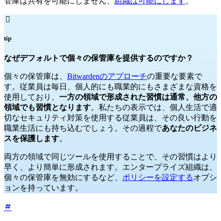
管庫は共有を可能にしません、
組織は可能にします
。

tip
なぜデフォルトで個々の保管庫を提供するのですか？
個々の保管庫は、
Bitwardenのアプローチ
の重要な要素で
す。従業員は毎日、個人的にも職業的にもさまざまな資格を
使用しており、
一方の領域で形成された習慣は通常、他方の
領域でも習慣となります
。私たちの表示では、個人生活で適
切なセキュリティ対策を使用する従業員は、その良い行動を
職業生活にも持ち込むでしょう。その過程で
あなたのビジネ
スを保護します
。
両方の領域で同じツールを使用することで、その習慣はより
早く、より簡単に形成されます。エンタープライズ組織は、
個々の保管庫を無効にするなど、
ポリシーを設定する
オプシ
ョンを持っています。