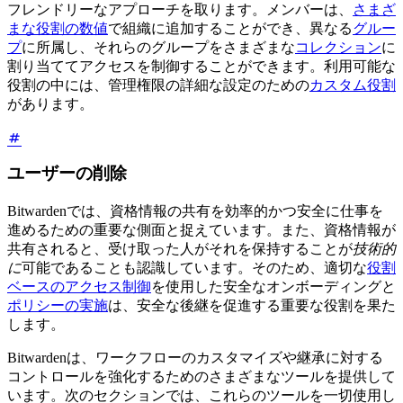
フレンドリーなアプローチを取ります。メンバーは、
さまざ
まな役割の数値
で組織に追加することができ、異なる
グルー
プ
に所属し、それらのグループをさまざまな
コレクション
に
割り当ててアクセスを制御することができます。利用可能な
役割の中には、管理権限の詳細な設定のための
カスタム役割
があります。
ユーザーの削除
Bitwardenでは、資格情報の共有を効率的かつ安全に仕事を
進めるための重要な側面と捉えています。また、資格情報が
共有されると、受け取った人がそれを保持することが
技術的
に
可能であることも認識しています。そのため、適切な
役割
ベースのアクセス制御
を使用した安全なオンボーディングと
ポリシーの実施
は、安全な後継を促進する重要な役割を果た
します。
Bitwardenは、ワークフローのカスタマイズや継承に対する
コントロールを強化するためのさまざまなツールを提供して
います。次のセクションでは、これらのツールを一切使用し