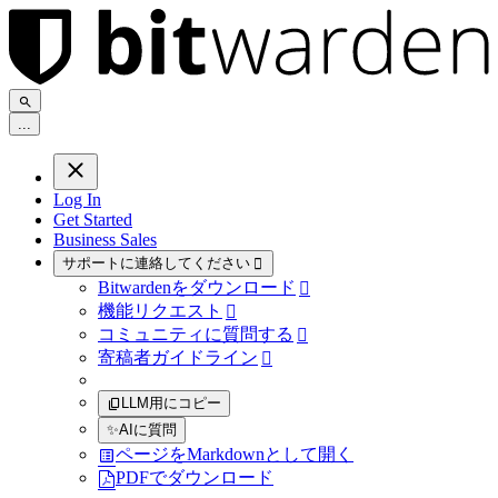
.
.
.
Log In
Get Started
Business Sales
サポートに連絡してください

Bitwardenをダウンロード

機能リクエスト

コミュニティに質問する

寄稿者ガイドライン

LLM用にコピー
✨
AIに質問
ページをMarkdownとして開く
PDFでダウンロード