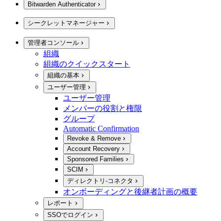
Bitwarden Authenticator
シークレットマネージャー
管理者コンソール
組織
組織のクイックスタート
組織の基本
ユーザー管理
ユーザー管理
メンバーの役割と権限
グループ
Automatic Confirmation
Revoke & Remove
Account Recovery
Sponsored Families
SCIM
ディレクトリ-コネクタ
オンボーディングと後継者計画の概要
レポート
SSOでログイン