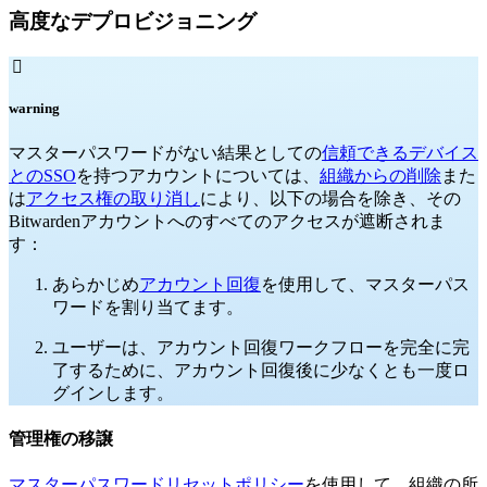
高度なデプロビジョニング

warning
マスターパスワードがない結果としての
信頼できるデバイス
とのSSO
を持つアカウントについては、
組織からの削除
また
は
アクセス権の取り消し
により、以下の場合を除き、その
Bitwardenアカウントへのすべてのアクセスが遮断されま
す：
あらかじめ
アカウント回復
を使用して、マスターパス
ワードを割り当てます。
ユーザーは、アカウント回復ワークフローを完全に完
了するために、アカウント回復後に少なくとも一度ロ
グインします。
管理権の移譲
マスターパスワードリセットポリシー
を使用して、組織の所