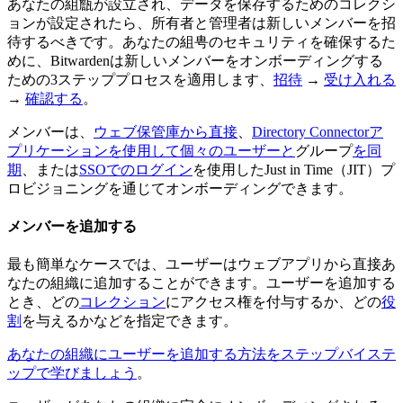
あなたの組甔が設立され、データを保存するためのコレクシ
ョンが設定されたら、所有者と管理者は新しいメンバーを招
待するべきです。あなたの組甹のセキュリティを確保するた
めに、Bitwardenは新しいメンバーをオンボーディングする
ための3ステッププロセスを適用します、
招待
→
受け入れる
→
確認する
。
メンバーは、
ウェブ保管庫から直接
、
Directory Connectorア
プリケーションを使用して個々のユーザーと
グループ
を同
期
、または
SSOでのログイン
を使用したJust in Time（JIT）プ
ロビジョニングを通じてオンボーディングできます。
メンバーを追加する
最も簡単なケースでは、ユーザーはウェブアプリから直接あ
なたの組織に追加することができます。ユーザーを追加する
とき、どの
コレクション
にアクセス権を付与するか、どの
役
割
を与えるかなどを指定できます。
あなたの組織にユーザーを追加する方法をステップバイステ
ップで学びましょう
。