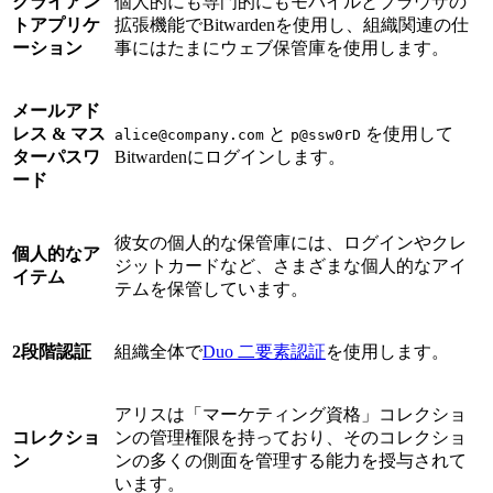
クライアン
個人的にも専門的にもモバイルとブラウザの
トアプリケ
拡張機能でBitwardenを使用し、組織関連の仕
ーション
事にはたまにウェブ保管庫を使用します。
メールアド
レス & マス
と
を使用して
alice@company.com
p@ssw0rD
ターパスワ
Bitwardenにログインします。
ード
彼女の個人的な保管庫には、ログインやクレ
個人的なア
ジットカードなど、さまざまな個人的なアイ
イテム
テムを保管しています。
2段階認証
組織全体で
Duo 二要素認証
を使用します。
アリスは「マーケティング資格」コレクショ
コレクショ
ンの管理権限を持っており、そのコレクショ
ン
ンの多くの側面を管理する能力を授与されて
います。