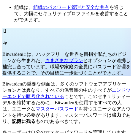
組織は、
組織のパスワード管理と安全な共有
を通じ
て、大幅にセキュリティプロファイルを改善すること
ができます。

tip
Bitwardenには、ハックフリーな世界を目指す私たちのビジ
ョンから生まれた、
さまざまなプラン
とオプションが連携し
補完し合っています。職場
や
家庭の全員にパスワード管理を
提供することで、その目標に一歩近づくことができます。
Bitwardenの重要な側面は、多くのソフトウェアアプリケー
ションとは異なり、すべての保管庫の中のすべてが
エンドツ
ーエンドで暗号化されている
ことです。このセキュリティモ
デルを維持するために、Bitwardenを使用するすべての人
は、ユニークな
マスターパスワード
を持つユニークなアカウ
ントを持つ必要があります。マスターパスワードは
強力
であ
り、
記憶に残る
ものであるべきです。
各ユーザーは自分のマスターパスワードを管理しています。