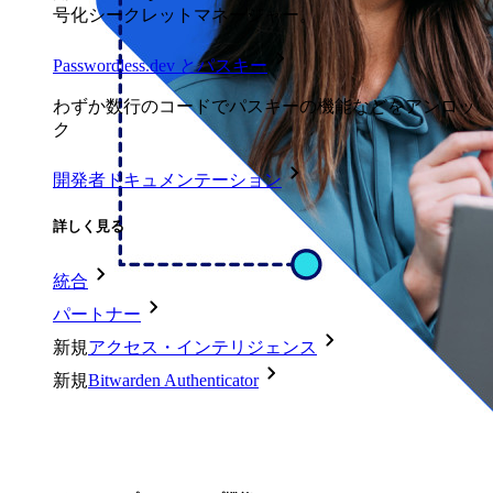
号化シークレットマネージャー。
Passwordless.dev とパスキー
わずか数行のコードでパスキーの機能などをアンロッ
ク
開発者ドキュメンテーション
詳しく見る
統合
パートナー
新規
アクセス・インテリジェンス
新規
Bitwarden Authenticator
価格設定
ダウンロード
ツール＆機能