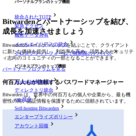
パーソナルプランのトップ機能
統合されたTOTP
Bitwardenとパートナーシップを結び、
緊急アクセス
成長を加速させましょう
機密データ共有
メールエイリアスの統合
Bitwardenのパートナーシップを結ぶことで、クライアント
に新たな価値を提供し、利益率を高め、活気あるセキュリテ
クロスプラットフォームで無制限のデバイス
ィ志向のコミュニティの一部となることができます。
ビジネスプランのトップ機能
パートナープログラムを見る
何百万人もが信頼するパスワードマネージャー
Access Intelligence
ディレクトリ統合
Bitwarden は、世界中の何百万もの個人や企業から、最も機
sso-統合
密性の高い認証情報を保護するために信頼されています。
Self-hosting Bitwarden
エンタープライズポリシー
アカウント回復