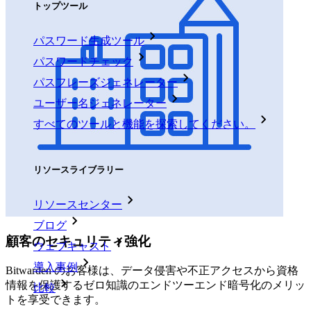
トップツール
パスワード生成ツール
パスワードチェック
パスフレーズジェネレーター
ユーザー名ジェネレーター
すべてのツールと機能を探索してください。
リソース
リソースライブラリー
リソースセンター
ブログ
顧客のセキュリティ強化
ウェブキャスト
導入事例
Bitwarden のお客様は、データ侵害や不正アクセスから資格
情報を保護するゼロ知識のエンドツーエンド暗号化のメリッ
比較
トを享受できます。