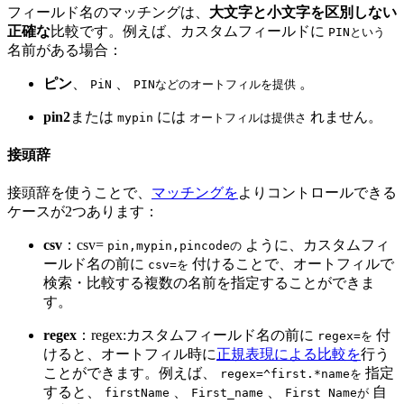
フィールド名のマッチングは、
大文字と小文字を区別しない
正確な
比較です。例えば、カスタムフィールドに
PINという
名前がある場合：
ピン
、
、
。
PiN
PINなどのオートフィルを提供
pin2
または
には
れません。
mypin
オートフィルは提供さ
接頭辞
接頭辞を使うことで、
マッチングを
よりコントロールできる
ケースが2つあります：
csv
：csv=
ように、カスタムフィ
pin,mypin,pincodeの
ールド名の前に
付けることで、オートフィルで
csv=を
検索・比較する複数の名前を指定することができま
す。
regex
：regex:カスタムフィールド名の前に
付
regex=を
けると、オートフィル時に
正規表現による比較を
行う
ことができます。例えば、
指定
regex=^first.*nameを
すると、
、
、
自
firstName
First_name
First Nameが