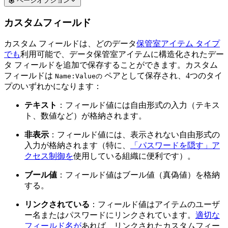
ページオプション
カスタムフィールド
カスタム フィールドは、どのデータ
保管室アイテム タイプ
でも
利用可能で、データ保管室アイテムに構造化されたデー
タ フィールドを追加で保存することができます。カスタム
フィールドは
ペアとして保存され、4つのタイ
Name:Valueの
プのいずれかになります：
テキスト
：フィールド値には自由形式の入力（テキス
ト、数値など）が格納されます。
非表示
：フィールド値には、表示されない自由形式の
入力が格納されます（特に、
「パスワードを隠す」ア
クセス制御を
使用している組織に便利です）。
ブール値
：フィールド値はブール値（真偽値）を格納
する。
リンクされている
：フィールド値はアイテムのユーザ
ー名またはパスワードにリンクされています。
適切な
フィールド名が
あれば、リンクされたカスタムフィー