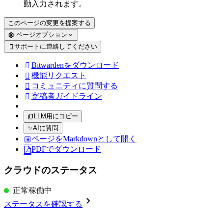
動入力されます。
このページの変更を提案する
ページオプション
サポートに連絡してください

Bitwardenをダウンロード

機能リクエスト

コミュニティに質問する

寄稿者ガイドライン

LLM用にコピー
✨
AIに質問
ページをMarkdownとして開く
PDFでダウンロード
クラウドのステータス
正常稼働中
ステータスを確認する