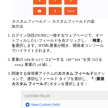
カスタムフィールド
—
カスタムフィールドの追
加方法
ログイン項目のURIに一致するウェブページで、オー
トフィルしたいフィールドを右クリックし、「
検査」
を
選択します。HTML要素が開き、開発者コンソール
でハイライトされます。
要素の
コピーする（id="xxx "を見つける
idを見つけて
要素の
値）。
、
xxxは
id
関連する保管庫アイテムの
カスタム フィールド
セクシ

ョンで、適切なフィールド タイプを選択し、
[
新規
カスタム フィールド
] ボタンを選択します：