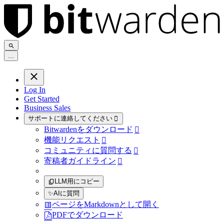
.
.
.
Log In
Get Started
Business Sales
サポートに連絡してください

Bitwardenをダウンロード

機能リクエスト

コミュニティに質問する

寄稿者ガイドライン

LLM用にコピー
✨
AIに質問
ページをMarkdownとして開く
PDFでダウンロード