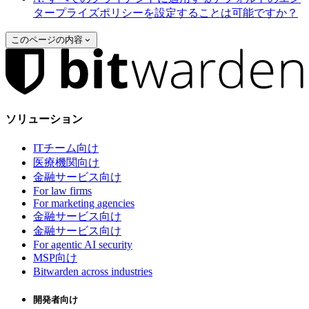
タープライズポリシーを設定することは可能ですか？
このページの内容
ソリューション
ITチーム向け
医療機関向け
金融サービス向け
For law firms
For marketing agencies
金融サービス向け
金融サービス向け
For agentic AI security
MSP向け
Bitwarden across industries
開発者向け