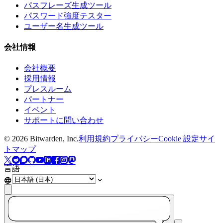
パスフレーズ生成ツール
パスワード強度テスター
ユーザー名生成ツール
会社情報
会社概要
採用情報
プレスルーム
パートナー
イベント
サポートに問い合わせ
©
2026
Bitwarden, Inc.
利用規約
プライバシー
Cookie 設定
サイ
トマップ
言語