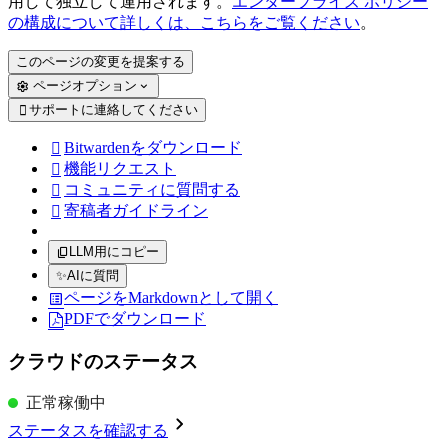
用して独立して運用されます。
エンタープライズ ポリシー
の構成について詳しくは、こちらをご覧ください
。
このページの変更を提案する
ページオプション
サポートに連絡してください

Bitwardenをダウンロード

機能リクエスト

コミュニティに質問する

寄稿者ガイドライン

LLM用にコピー
✨
AIに質問
ページをMarkdownとして開く
PDFでダウンロード
クラウドのステータス
正常稼働中
ステータスを確認する