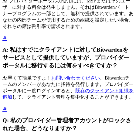
A:
プロバイダーポータルの使用には、MSPまたはそのユー
ザーに対する料金は発生しません。それはBitwardenパート
ナープログラムの一部として、無料で提供されています。あ
なたの内部チームが使用するための組織を設定したい場合、
それらの席は割引率で請求されます。
A: 私はすでにクライアントに対してBitwardenを
サービスとして提供していますが、プロバイダー
ポータルに移行するには何をすべきですか？
A:
早くて簡単ですよ！
お問い合わせください
、Bitwardenチ
ームのメンバーがあなたに招待を発行します。プロバイダー
ポータルに一度ログインすると、
既存のクライアント組織を
追加
して、クライアント管理を集中化することができます。
Q: 私のプロバイダー管理者アカウントがロックさ
れた場合、どうなりますか？