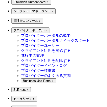
Bitwarden Authenticator
シークレットマネージャー
管理者コンソール
プロバイダーポータル
プロバイダーポータルの概要
プロバイダーポータルクイックスタート
プロバイダーユーザー
クライアント組甔を開始する
進行中の管理
クライアント組甔を削除する
プロバイダーイベントログ
プロバイダー請求書
プロバイダーのよくある質問
Business Unit Portal
Self-host
セキュリティ