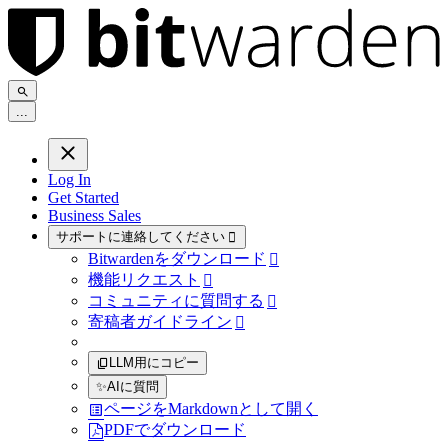
.
.
.
Log In
Get Started
Business Sales
サポートに連絡してください

Bitwardenをダウンロード

機能リクエスト

コミュニティに質問する

寄稿者ガイドライン

LLM用にコピー
✨
AIに質問
ページをMarkdownとして開く
PDFでダウンロード