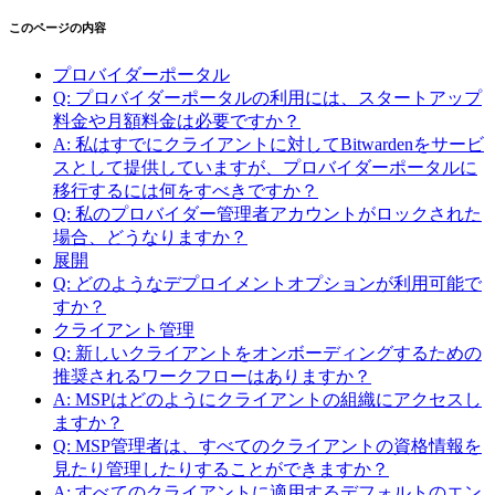
このページの内容
プロバイダーポータル
Q: プロバイダーポータルの利用には、スタートアップ
料金や月額料金は必要ですか？
A: 私はすでにクライアントに対してBitwardenをサービ
スとして提供していますが、プロバイダーポータルに
移行するには何をすべきですか？
Q: 私のプロバイダー管理者アカウントがロックされた
場合、どうなりますか？
展開
Q: どのようなデプロイメントオプションが利用可能で
すか？
クライアント管理
Q: 新しいクライアントをオンボーディングするための
推奨されるワークフローはありますか？
A: MSPはどのようにクライアントの組織にアクセスし
ますか？
Q: MSP管理者は、すべてのクライアントの資格情報を
見たり管理したりすることができますか？
A: すべてのクライアントに適用するデフォルトのエン