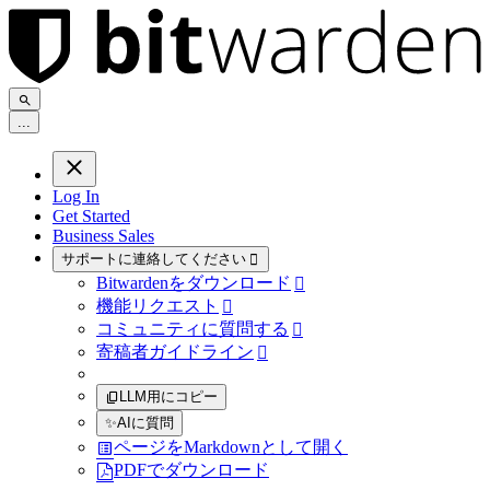
.
.
.
Log In
Get Started
Business Sales
サポートに連絡してください

Bitwardenをダウンロード

機能リクエスト

コミュニティに質問する

寄稿者ガイドライン

LLM用にコピー
✨
AIに質問
ページをMarkdownとして開く
PDFでダウンロード