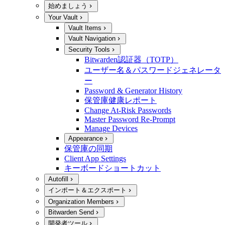
始めましょう
Your Vault
Vault Items
Vault Navigation
Security Tools
Bitwarden認証器（TOTP）
ユーザー名＆パスワードジェネレータ
ー
Password & Generator History
保管庫健康レポート
Change At-Risk Passwords
Master Password Re-Prompt
Manage Devices
Appearance
保管庫の同期
Client App Settings
キーボードショートカット
Autofill
インポート＆エクスポート
Organization Members
Bitwarden Send
開発者ツール