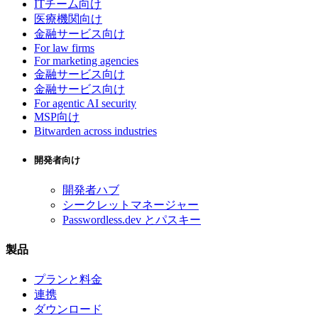
ITチーム向け
医療機関向け
金融サービス向け
For law firms
For marketing agencies
金融サービス向け
金融サービス向け
For agentic AI security
MSP向け
Bitwarden across industries
開発者向け
開発者ハブ
シークレットマネージャー
Passwordless.dev とパスキー
製品
プランと料金
連携
ダウンロード