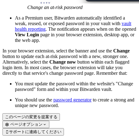
Change an at-risk password
As a Premium user, Bitwarden automatically identified a
weak, reused, or exposed password in your vault with
vault
health reporting
. The notification appears when on the opened
View Login
page in your browser extension, desktop app, or
the web app.
In your browser extension, select the banner and use the
Change
button to update each at-risk password with a new, stronger one.
Alternatively, select the
Change now
button within each flagged
login item. In most cases, the browser extension will take you
directly to that service's change password page. Remember that:
You must update the password within the website's "Change
password" form and within your Bitwarden vault.
You should use the
password generator
to create a strong and
unique new password.
このページの変更を提案する
ページオプション
サポートに連絡してください
