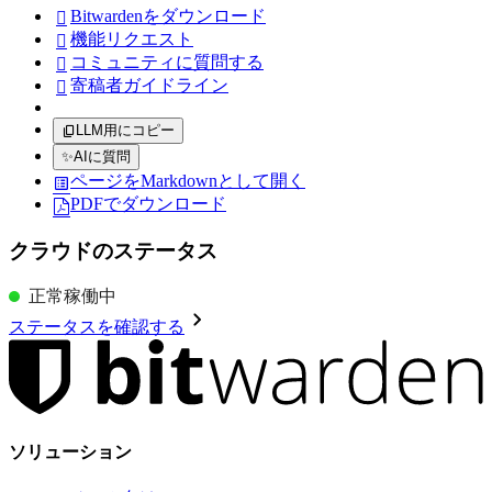
Bitwardenをダウンロード

機能リクエスト

コミュニティに質問する

寄稿者ガイドライン

LLM用にコピー
✨
AIに質問
ページをMarkdownとして開く
PDFでダウンロード
クラウドのステータス
正常稼働中
ステータスを確認する
ソリューション