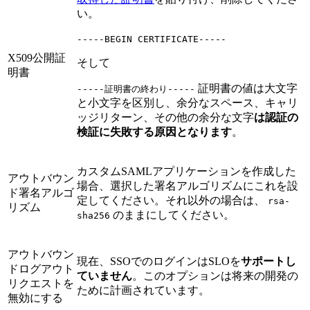
い。
-----BEGIN CERTIFICATE-----
X509公開証
そして
明書
証明書の値は大文字
-----証明書の終わり-----
と小文字を区別し、余分なスペース、キャリ
ッジリターン、その他の余分な文字
は認証の
検証に失敗する原因となります
。
カスタムSAMLアプリケーションを作成した
アウトバウン
場合、選択した署名アルゴリズムにこれを設
ド署名アルゴ
定してください。それ以外の場合は、
rsa-
リズム
のままにしてください。
sha256
アウトバウン
現在、SSOでのログインはSLOを
サポートし
ドログアウト
ていません
。このオプションは将来の開発の
リクエストを
ために計画されています。
無効にする