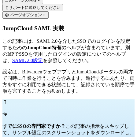
このページの内容
サポートに連絡してください

ページオプション
JumpCloud SAML 実装
この記事には、SAML 2.0を介したSSOでのログインを設定
するための
JumpCloud特有の
ヘルプが含まれています。別
のIdPでSSOを使用したログインの設定についてのヘルプ
は、
SAML 2.0設定
を参照してください。
設定は、BitwardenウェブアプリとJumpCloudポータルの両方
で同時に作業を行うことを含みます。進行するにあたり、両
方をすぐに利用できる状態にして、記録されている順序で手
順を完了することをお勧めします。

tip
すでにSSOの専門家ですか？
この記事の指示をスキップし
て、サンプル設定のスクリーンショットをダウンロードし、