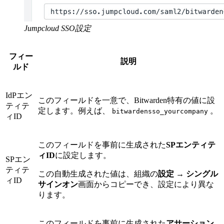
Jumpcloud SSO設定
フィー
説明
ルド
IdPエン
このフィールドを一意で、Bitwarden特有の値に設
ティテ
定します。例えば、
。
bitwardensso_yourcompany
ィID
このフィールドを事前に生成された
SPエンティテ
ィID
に設定します。
SPエン
ティテ
この自動生成された値は、組織の
設定
→
シングル
ィID
サインオン
画面からコピーでき、設定により異な
ります。
このフィールドを事前に生成された
アサーション