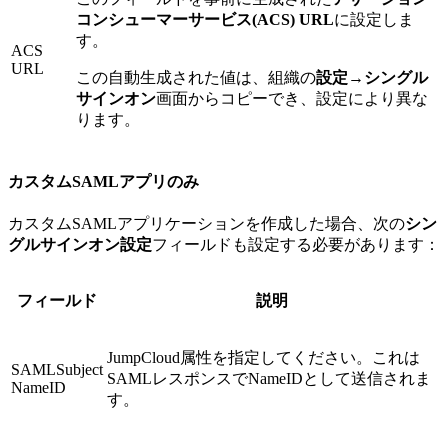
コンシューマーサービス(ACS) URL
に設定しま
す。
ACS
URL
この自動生成された値は、組織の
設定
→
シングル
サインオン
画面からコピーでき、設定により異な
ります。
カスタムSAMLアプリのみ
カスタムSAMLアプリケーションを作成した場合、次の
シン
グルサインオン設定
フィールドも設定する必要があります：
フィールド
説明
JumpCloud属性を指定してください。これは
SAMLSubject
SAMLレスポンスでNameIDとして送信されま
NameID
す。