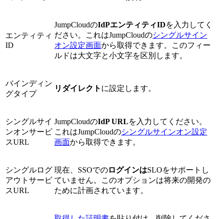
JumpCloudの
IdPエンティティID
を入力してく
ださい。これはJumpCloudの
シングルサイン
エンティティ
ID
オン設定画面
から取得できます。このフィー
ルドは大文字と小文字を区別します。
バインディン
リダイレクト
に設定します。
グタイプ
シングルサイ
JumpCloudの
IdP URL
を入力してください。
ンオンサービ
これはJumpCloudの
シングルサインオン設定
スURL
画面
から取得できます。
シングルログ
現在、SSOでの
ログインは
SLOをサポートし
アウトサービ
ていません。このオプションは将来の開発の
スURL
ために計画されています。
取得した証明書
を貼り付け、削除してくださ