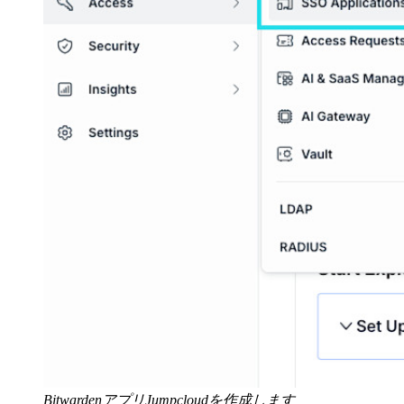
BitwardenアプリJumpcloudを作成します