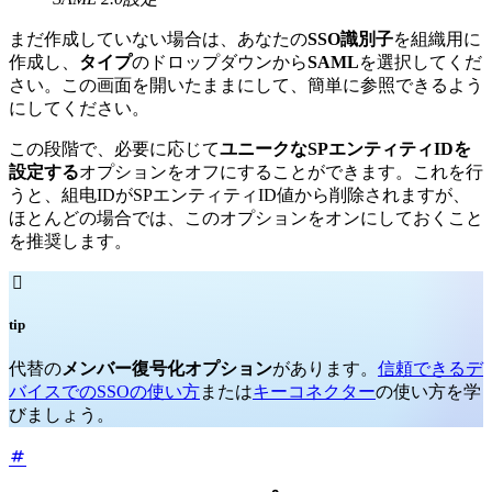
まだ作成していない場合は、あなたの
SSO識別子
を組織用に
作成し、
タイプ
のドロップダウンから
SAML
を選択してくだ
さい。この画面を開いたままにして、簡単に参照できるよう
にしてください。
この段階で、必要に応じて
ユニークなSPエンティティIDを
設定する
オプションをオフにすることができます。これを行
うと、組电IDがSPエンティティID値から削除されますが、
ほとんどの場合では、このオプションをオンにしておくこと
を推奨します。

tip
代替の
メンバー復号化オプション
があります。
信頼できるデ
バイスでのSSOの使い方
または
キーコネクター
の使い方を学
びましょう。