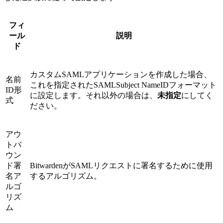
フィ
ール
説明
ド
カスタムSAMLアプリケーションを作成した場合、
名前
これを指定されたSAMLSubject NameIDフォーマット
ID形
に設定します。それ以外の場合は、
未指定
にしてく
式
ださい。
アウ
トバ
ウン
ド署
BitwardenがSAMLリクエストに署名するために使用
名ア
するアルゴリズム。
ルゴ
リズ
ム