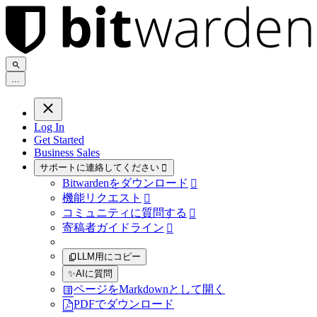
.
.
.
Log In
Get Started
Business Sales
サポートに連絡してください

Bitwardenをダウンロード

機能リクエスト

コミュニティに質問する

寄稿者ガイドライン

LLM用にコピー
✨
AIに質問
ページをMarkdownとして開く
PDFでダウンロード