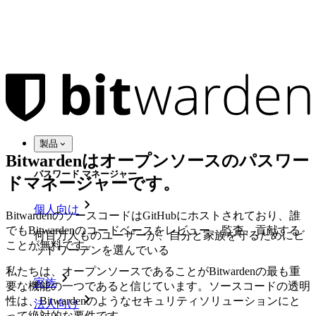
製品
Bitwardenはオープンソースのパスワー
パスワード マネージャー
ドマネージャーです。
個人向け
BitwardenのソースコードはGitHubにホストされており、誰
でもBitwardenのコードベースをレビュー、監査、貢献する
何百万人ものユーザーが、自分と家族を守るためにビ
ことが無料です。
ットワーデンを選んでいる
私たちは、オープンソースであることがBitwardenの最も重
家族
要な機能の一つであると信じています。ソースコードの透明
性は、Bitwardenのようなセキュリティソリューションにと
法人向け
って絶対的な要件です。