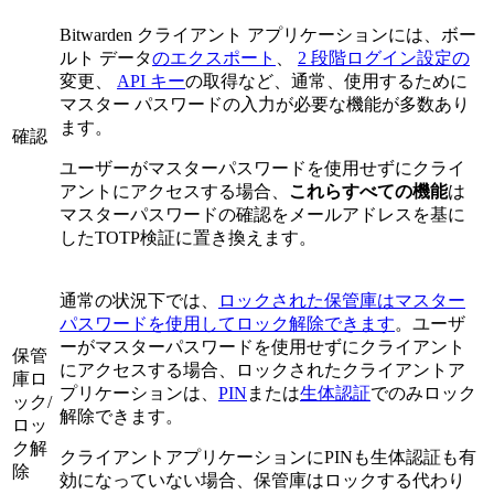
Bitwarden クライアント アプリケーションには、ボー
ルト データ
のエクスポート
、
2 段階ログイン設定の
変更、
API キー
の取得など、通常、使用するために
マスター パスワードの入力が必要な機能が多数あり
ます。
確認
ユーザーがマスターパスワードを使用せずにクライ
アントにアクセスする場合、
これらすべての機能
は
マスターパスワードの確認をメールアドレスを基に
したTOTP検証に置き換えます。
通常の状況下では、
ロックされた保管庫はマスター
パスワードを使用してロック解除できます
。ユーザ
ーがマスターパスワードを使用せずにクライアント
保管
にアクセスする場合、ロックされたクライアントア
庫ロ
プリケーションは、
PIN
または
生体認証
でのみロック
ック/
解除できます。
ロッ
ク解
クライアントアプリケーションにPINも生体認証も有
除
効になっていない場合、保管庫はロックする代わり