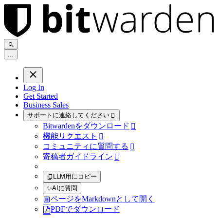
.
.
.
Log In
Get Started
Business Sales
サポートに連絡してください

Bitwardenをダウンロード

機能リクエスト

コミュニティに質問する

寄稿者ガイドライン

LLM用にコピー
✨
AIに質問
ページをMarkdownとして開く
PDFでダウンロード