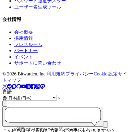
パスワード強度テスター
ユーザー名生成ツール
会社情報
会社概要
採用情報
プレスルーム
パートナー
イベント
サポートに問い合わせ
©
2026
Bitwarden, Inc.
利用規約
プライバシー
Cookie 設定
サイ
トマップ
言語
ご質問はありますか？AIに聞いてみましょう！
こんにちは！今日はどのようにお手伝いできますか？