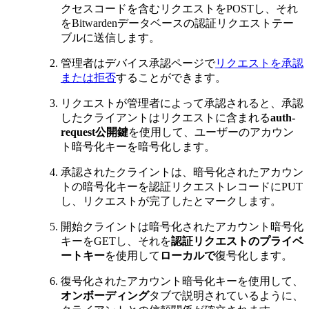
クセスコードを含むリクエストをPOSTし、それ
をBitwardenデータベースの認証リクエストテー
ブルに送信します。
管理者はデバイス承認ページで
リクエストを承認
または拒否
することができます。
リクエストが管理者によって承認されると、承認
したクライアントはリクエストに含まれる
auth-
request公開鍵
を使用して、ユーザーのアカウン
ト暗号化キーを暗号化します。
承認されたクライントは、暗号化されたアカウン
トの暗号化キーを認証リクエストレコードにPUT
し、リクエストが完了したとマークします。
開始クライントは暗号化されたアカウント暗号化
キーをGETし、それを
認証リクエストのプライベ
ートキー
を使用して
ローカルで
復号化します。
復号化されたアカウント暗号化キーを使用して、
オンボーディング
タブで説明されているように、