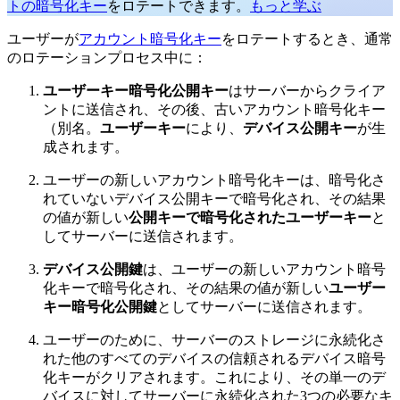
トの暗号化キー
をロテートできます。
もっと学ぶ
ユーザーが
アカウント暗号化キー
をロテートするとき、通常
のロテーションプロセス中に：
ユーザーキー暗号化公開キー
はサーバーからクライア
ントに送信され、その後、古いアカウント暗号化キー
（別名。
ユーザーキー
により、
デバイス公開キー
が生
成されます。
ユーザーの新しいアカウント暗号化キーは、暗号化さ
れていないデバイス公開キーで暗号化され、その結果
の値が新しい
公開キーで暗号化されたユーザーキー
と
してサーバーに送信されます。
デバイス公開鍵
は、ユーザーの新しいアカウント暗号
化キーで暗号化され、その結果の値が新しい
ユーザー
キー暗号化公開鍵
としてサーバーに送信されます。
ユーザーのために、サーバーのストレージに永続化さ
れた他のすべてのデバイスの信頼されるデバイス暗号
化キーがクリアされます。これにより、その単一のデ
バイスに対してサーバーに永続化された3つの必要なキ