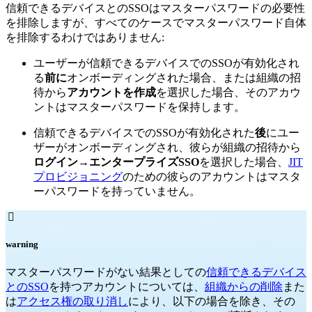
信頼できるデバイスとのSSOはマスターパスワードの必要性
を排除しますが、すべてのケースでマスターパスワード自体
を排除するわけではありません:
ユーザーが信頼できるデバイスでのSSOが有効化され
る
前に
オンボーディングされた場合、または組織の招
待から
アカウントを作成
を選択した場合、そのアカウ
ントはマスターパスワードを保持します。
信頼できるデバイスでのSSOが有効化された
後
にユー
ザーがオンボーディングされ、彼らが組織の招待から
ログイン
→
エンタープライズSSO
を選択した場合、
JIT
プロビジョニング
のための彼らのアカウントはマスタ
ーパスワードを持っていません。

warning
マスターパスワードがない結果としての
信頼できるデバイス
とのSSO
を持つアカウントについては、
組織からの削除
また
は
アクセス権の取り消し
により、以下の場合を除き、その