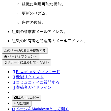
組織に利用可能な機能。
更新のリズム。
座席の数値。
組織の請求書メールアドレス。
組織の所有者と管理者のメールアドレス。
このページの変更を提案する
ページオプション
サポートに連絡してください

Bitwardenをダウンロード

機能リクエスト

コミュニティに質問する

寄稿者ガイドライン

LLM用にコピー
✨
AIに質問
ページをMarkdownとして開く