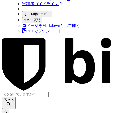
寄稿者ガイドライン

LLM用にコピー
✨
AIに質問
ページをMarkdownとして開く
PDFでダウンロード
⌘
+ K