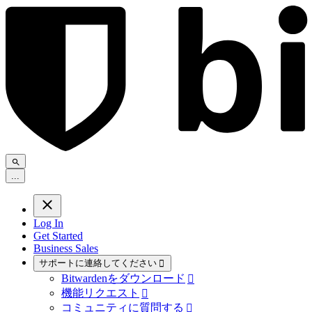
.
.
.
Log In
Get Started
Business Sales
サポートに連絡してください

Bitwardenをダウンロード

機能リクエスト

コミュニティに質問する
