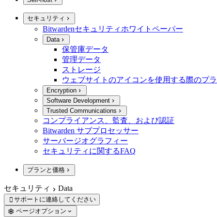
セキュリティ
Bitwardenセキュリティホワイトペーパー
Data
保管庫データ
管理データ
ストレージ
ウェブサイトのアイコンを使用する際のプラ
Encryption
Software Development
Trusted Communications
コンプライアンス、監査、および認証
Bitwarden サブプロセッサー
サーバージオグラフィー
セキュリティに関するFAQ
プランと価格
セキュリティ
Data
サポートに連絡してください

ページオプション