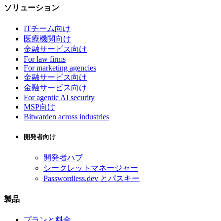
ソリューション
ITチーム向け
医療機関向け
金融サービス向け
For law firms
For marketing agencies
金融サービス向け
金融サービス向け
For agentic AI security
MSP向け
Bitwarden across industries
開発者向け
開発者ハブ
シークレットマネージャー
Passwordless.dev とパスキー
製品
プランと料金