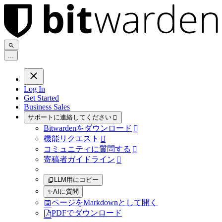
.
.
.
Log In
Get Started
Business Sales
サポートに連絡してください

Bitwardenをダウンロード

機能リクエスト

コミュニティに質問する

寄稿者ガイドライン

LLM用にコピー
✨
AIに質問
ページをMarkdownとして開く
PDFでダウンロード