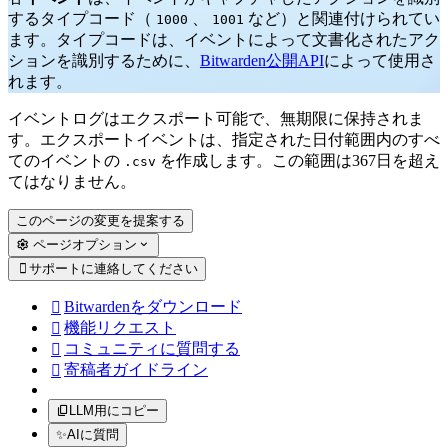
するタイプコード（
、
など）と関連付けられてい
1000
1001
ます。タイプコードは、イベントによって文書化されたアク
ションを識別するために、
Bitwarden公開API
によって使用さ
れます。
イベントログはエクスポート可能で、無期限に保持されま
す。エクスポートイベントは、指定された日付範囲内のすべ
てのイベントの
を作成します。この範囲は367日を超え
.csv
てはなりません。
このページの変更を提案する
ページオプション
サポートに連絡してください

Bitwardenをダウンロード

機能リクエスト

コミュニティに質問する

寄稿者ガイドライン

LLM用にコピー
✨
AIに質問