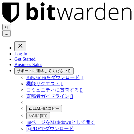
.
.
.
Log In
Get Started
Business Sales
サポートに連絡してください

Bitwardenをダウンロード

機能リクエスト

コミュニティに質問する

寄稿者ガイドライン

LLM用にコピー
✨
AIに質問
ページをMarkdownとして開く
PDFでダウンロード