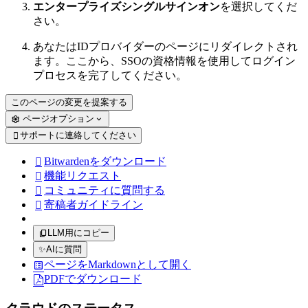
エンタープライズシングルサインオン
を選択してくだ
さい。
あなたはIDプロバイダーのページにリダイレクトされ
ます。ここから、SSOの資格情報を使用してログイン
プロセスを完了してください。
このページの変更を提案する
ページオプション
サポートに連絡してください

Bitwardenをダウンロード

機能リクエスト

コミュニティに質問する

寄稿者ガイドライン

LLM用にコピー
✨
AIに質問
ページをMarkdownとして開く
PDFでダウンロード