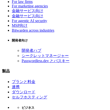
For law firms
For marketing agencies
金融サービス向け
金融サービス向け
For agentic AI security
MSP向け
Bitwarden across industries
開発者向け
開発者ハブ
シークレットマネージャー
Passwordless.dev とパスキー
製品
プランと料金
連携
ダウンロード
セルフホスティング
ビジネス