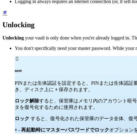
Logging in always requires an internet connection (or, if self-h
Unlocking
Unlocking
your vault is only done when you're already logged in. Th
You don't specifically need your master password. While your

note
PINまたは生体認証を設定すると、PINまたは生体認
き、ディスク上に
保存されます。
ª
ロック解除
すると、保管庫はメモリ内のアカウント暗号
タを復号化するために使用されます。
ロック
すると、復号化された保管庫のデータ全体、復
-
再起動時にマスターパスワードでロック
オプション
ª