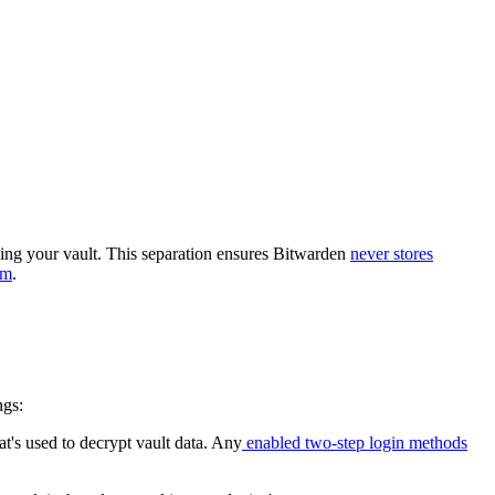
king your vault. This separation ensures Bitwarden
never stores
rm
.
ngs:
at's used to decrypt vault data. Any
enabled two-step login methods