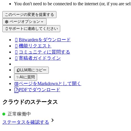
You don't need to be connected to the internet (or, if you are sel
このページの変更を提案する
ページオプション
サポートに連絡してください

Bitwardenをダウンロード

機能リクエスト

コミュニティに質問する

寄稿者ガイドライン

LLM用にコピー
✨
AIに質問
ページをMarkdownとして開く
PDFでダウンロード
クラウドのステータス
正常稼働中
ステータスを確認する