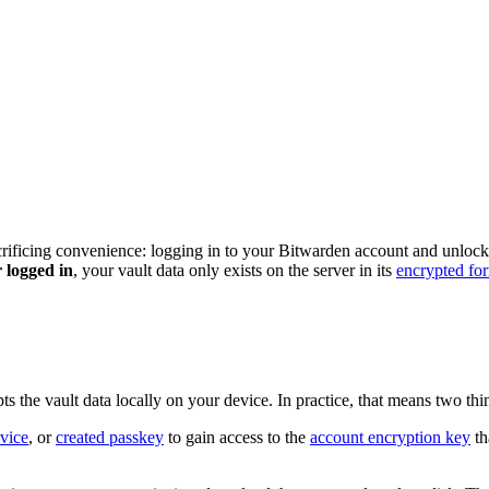
acrificing convenience: logging in to your Bitwarden account and unloc
 logged in
, your vault data only exists on the server in its
encrypted fo
s the vault data locally on your device. In practice, that means two thi
vice
, or
created passkey
to gain access to the
account encryption key
th