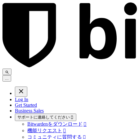
.
.
.
Log In
Get Started
Business Sales
サポートに連絡してください

Bitwardenをダウンロード

機能リクエスト

コミュニティに質問する
