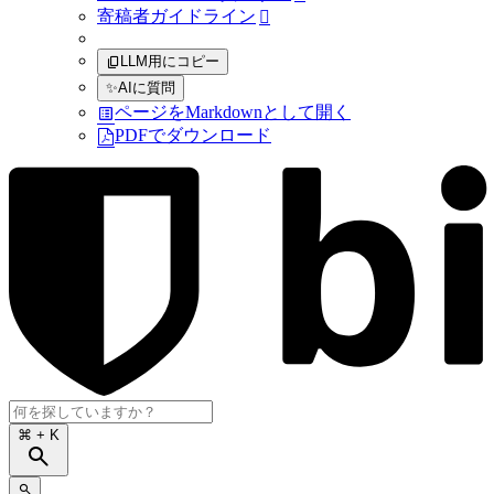
寄稿者ガイドライン

LLM用にコピー
✨
AIに質問
ページをMarkdownとして開く
PDFでダウンロード
⌘
+ K