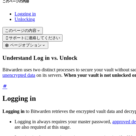
このページの内容
Logging in
Unlocking
このページの内容
サポートに連絡してください

ページオプション
Understand Log in vs. Unlock
Bitwarden uses two distinct processes to secure your vault without s
unencrypted data
on its servers.
When your vault is not unlocked or
Logging in
Logging in
to Bitwarden retrieves the encrypted vault data and decrypt
Logging in always requires your master password,
approved de
are also required at this stage.