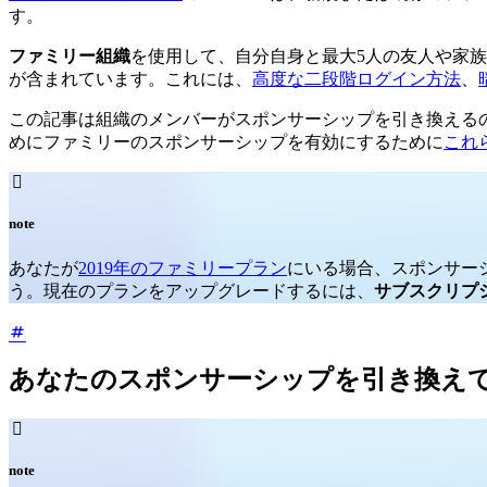
す。
ファミリー組織
を使用して、自分自身と最大5人の友人や家族メ
が含まれています。これには、
高度な二段階ログイン方法
、
この記事は組織のメンバーがスポンサーシップを引き換えるのを
めにファミリーのスポンサーシップを有効にするために
これ

note
あなたが
2019年のファミリープラン
にいる場合、スポンサー
う。現在のプランをアップグレードするには、
サブスクリプ
あなたのスポンサーシップを引き換え

note