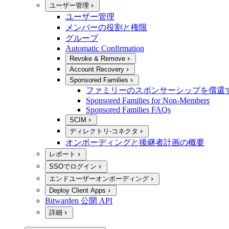
ユーザー管理
ユーザー管理
メンバーの役割と権限
グループ
Automatic Confirmation
Revoke & Remove
Account Recovery
Sponsored Families
ファミリーのスポンサーシップを償還
Sponsored Families for Non-Members
Sponsored Families FAQs
SCIM
ディレクトリ-コネクタ
オンボーディングと後継者計画の概要
レポート
SSOでログイン
エンドユーザーオンボーディング
Deploy Client Apps
Bitwarden 公開 API
詳細