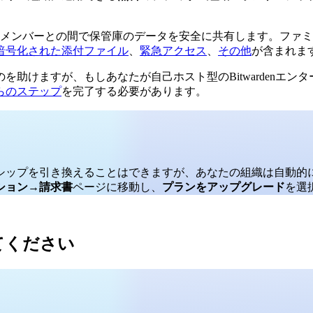
ンバーとの間で保管庫のデータを安全に共有します。ファミリー組
暗号化された添付ファイル
、
緊急アクセス
、
その他
が含まれま
助けますが、もしあなたが自己ホスト型のBitwardenエ
らのステップ
を完了する必要があります。
シップを引き換えることはできますが、あなたの組織は自動的に
ション
→
請求書
ページに移動し、
プランをアップグレード
を選
てください