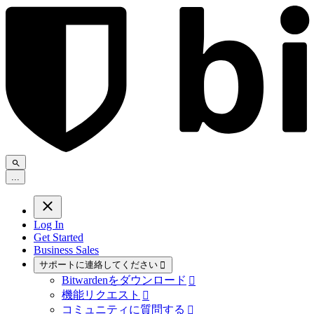
.
.
.
Log In
Get Started
Business Sales
サポートに連絡してください

Bitwardenをダウンロード

機能リクエスト

コミュニティに質問する
