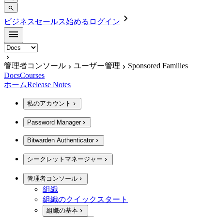
ビジネスセールス
始める
ログイン
管理者コンソール
ユーザー管理
Sponsored Families
Docs
Courses
ホーム
Release Notes
私のアカウント
Password Manager
Bitwarden Authenticator
シークレットマネージャー
管理者コンソール
組織
組織のクイックスタート
組織の基本