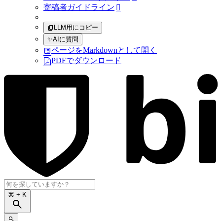
寄稿者ガイドライン

LLM用にコピー
✨
AIに質問
ページをMarkdownとして開く
PDFでダウンロード
⌘
+ K