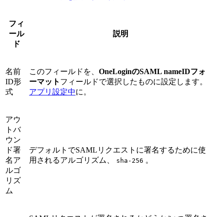
フィ
ール
説明
ド
名前
このフィールドを、
OneLoginのSAML nameIDフォ
ID形
ーマット
フィールドで選択したものに設定します。
式
アプリ設定中
に。
アウ
トバ
ウン
ド署
デフォルトでSAMLリクエストに署名するために使
名ア
用されるアルゴリズム、
。
sha-256
ルゴ
リズ
ム