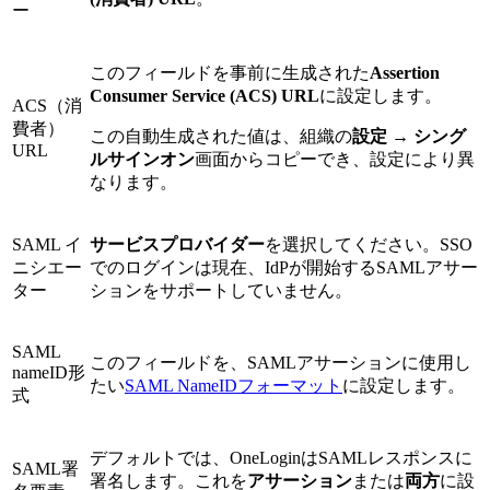
ー
このフィールドを事前に生成された
Assertion
Consumer Service (ACS) URL
に設定します。
ACS（消
費者）
この自動生成された値は、組織の
設定
→
シング
URL
ルサインオン
画面からコピーでき、設定により異
なります。
SAML イ
サービスプロバイダー
を選択してください。SSO
ニシエー
でのログインは現在、IdPが開始するSAMLアサー
ター
ションをサポートしていません。
SAML
このフィールドを、SAMLアサーションに使用し
nameID形
たい
SAML NameIDフォーマット
に設定します。
式
デフォルトでは、OneLoginはSAMLレスポンスに
SAML署
署名します。これを
アサーション
または
両方
に設