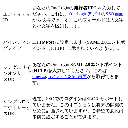
あなたのOneLoginの
発行者URL
を入力してく
ださい。これは、
OneLoginアプリのSSO画面
エンティティ
ID
から取得できます。このフィールドは大文字
と小文字を区別します。
バインディン
HTTP Post
に設定します（SAML 2.0エンドポ
グタイプ
イント（HTTP）で示されているように）。
あなたのOneLogin
SAML 2.0エンドポイント
シングルサイ
(HTTP)
を入力してください。これは
ンオンサービ
OneLoginアプリのSSO画面
から取得できま
スURL
す。
現在、SSOでの
ログインは
SLOをサポートし
シングルログ
ていません。このオプションは将来の開発の
アウトサービ
ために計画されていますが、ご希望であれば
スURL
事前に設定することができます。