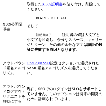
取得した
X.509証明書
を貼り付け、削除して
ください。
-----BEGIN CERTIFICATE-----
X509公開証
そして
明書
証明書の値は大文字と
-----証明書終了-----
小文字を区別し、余分なスペース、キャリッ
ジリターン、その他の余分な文字
は認証の検
証に失敗する原因となります
。
アウトバウン
OneLogin SSO
設定セクションで選択された
ド署名アルゴ
SAML署名アルゴリズムを選択してくださ
リズム
い。
アウトバウン
現在、SSOでのログインはSLOを
サポートし
ドログアウト
ていません
。このオプションは将来の開発の
リクエストを
ために計画されています。
無効にする