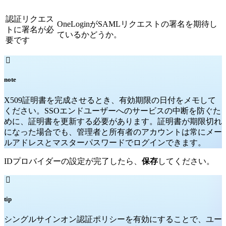
認証リクエス
OneLoginがSAMLリクエストの署名を期待し
トに署名が必
ているかどうか。
要です

note
X509証明書を完成させるとき、有効期限の日付をメモして
ください。SSOエンドユーザーへのサービスの中断を防ぐた
めに、証明書を更新する必要があります。証明書が期限切れ
になった場合でも、管理者と所有者のアカウントは常にメー
ルアドレスとマスターパスワードでログインできます。
IDプロバイダーの設定が完了したら、
保存
してください。

tip
シングルサインオン認証ポリシーを有効にすることで、ユー