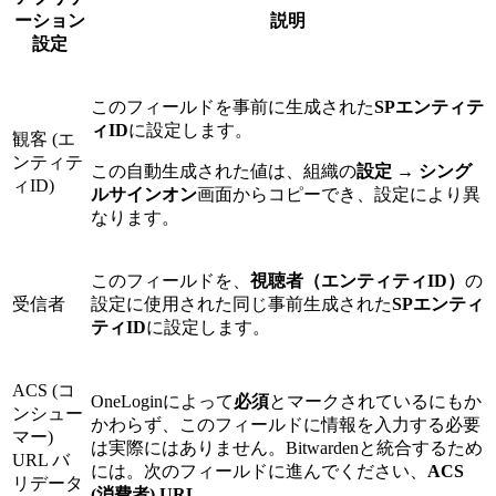
ーション
説明
設定
このフィールドを事前に生成された
SPエンティテ
ィID
に設定します。
観客 (エ
ンティテ
この自動生成された値は、組織の
設定
→
シング
ィID)
ルサインオン
画面からコピーでき、設定により異
なります。
このフィールドを、
視聴者（エンティティID）
の
受信者
設定に使用された同じ事前生成された
SPエンティ
ティID
に設定します。
ACS (コ
OneLoginによって
必須
とマークされているにもか
ンシュー
かわらず、このフィールドに情報を入力する必要
マー)
は実際にはありません。Bitwardenと統合するため
URL バ
には。次のフィールドに進んでください、
ACS
リデータ
(消費者) URL
。