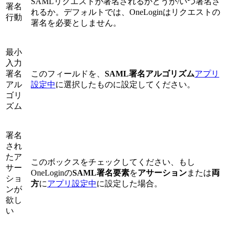
SAMLリクエストが署名されるかどうか/いつ署名さ
署名
れるか。デフォルトでは、OneLoginはリクエストの
行動
署名を必要としません。
最小
入力
署名
このフィールドを、
SAML署名アルゴリズム
アプリ
アル
設定中
に選択したものに設定してください。
ゴリ
ズム
署名
され
たア
このボックスをチェックしてください、もし
サー
OneLoginの
SAML署名要素
を
アサーション
または
両
ショ
方
に
アプリ設定中
に設定した場合。
ンが
欲し
い