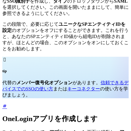
な
SSO識別子
を作成し、
タイプ
のドロップダウンから
SAML
を選択してください。この画面を開いたままにして、簡単に
参照できるようにしてください。
この段階で、必要に応じて
ユニークなSPエンティティIDを
設定
のオプションをオフにすることができます。これを行う
と、あなたのSPエンティティID値から組电IDが削除されま
すが、ほとんどの場合、このオプションをオンにしておくこ
とをお勧めします。

tip
代替の
メンバー復号化オプション
があります。
信頼できるデ
バイスでのSSOの使い方
または
キーコネクター
の使い方を学
びましょう。
OneLoginアプリを作成します