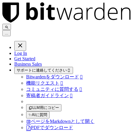
.
.
.
Log In
Get Started
Business Sales
サポートに連絡してください

Bitwardenをダウンロード

機能リクエスト

コミュニティに質問する

寄稿者ガイドライン

LLM用にコピー
✨
AIに質問
ページをMarkdownとして開く
PDFでダウンロード