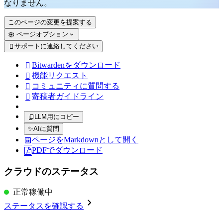
なりません。
このページの変更を提案する
ページオプション
サポートに連絡してください

Bitwardenをダウンロード

機能リクエスト

コミュニティに質問する

寄稿者ガイドライン

LLM用にコピー
✨
AIに質問
ページをMarkdownとして開く
PDFでダウンロード
クラウドのステータス
正常稼働中
ステータスを確認する