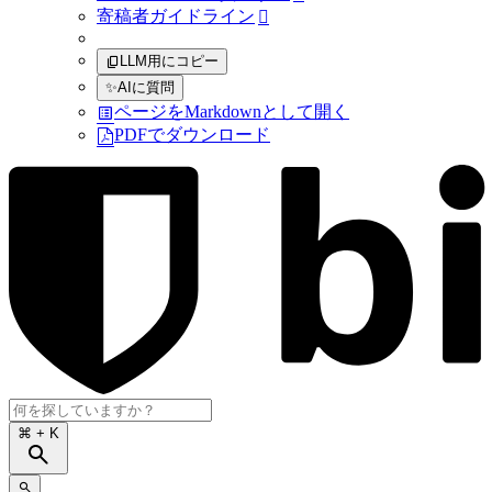
寄稿者ガイドライン

LLM用にコピー
✨
AIに質問
ページをMarkdownとして開く
PDFでダウンロード
⌘
+ K