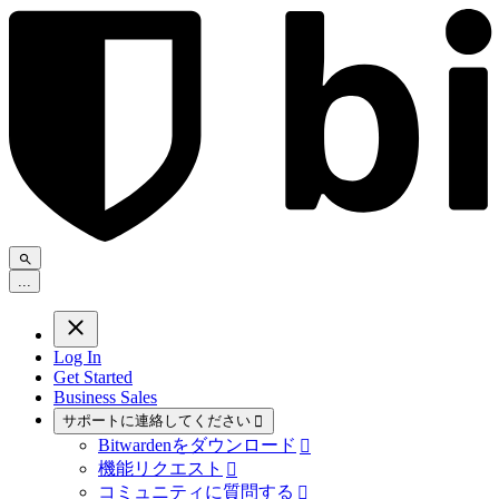
.
.
.
Log In
Get Started
Business Sales
サポートに連絡してください

Bitwardenをダウンロード

機能リクエスト

コミュニティに質問する
