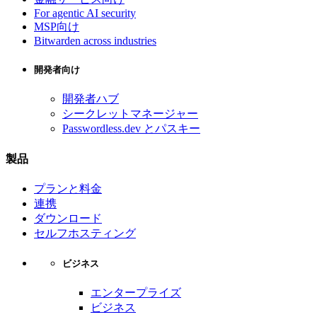
For agentic AI security
MSP向け
Bitwarden across industries
開発者向け
開発者ハブ
シークレットマネージャー
Passwordless.dev とパスキー
製品
プランと料金
連携
ダウンロード
セルフホスティング
ビジネス
エンタープライズ
ビジネス