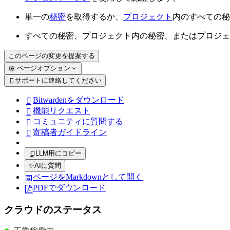
単一の
秘密
を取得するか、
プロジェクト
内のすべての秘
すべての秘密、プロジェクト内の秘密、またはプロジェ
このページの変更を提案する
ページオプション
サポートに連絡してください

Bitwardenをダウンロード

機能リクエスト

コミュニティに質問する

寄稿者ガイドライン

LLM用にコピー
✨
AIに質問
ページをMarkdownとして開く
PDFでダウンロード
クラウドのステータス