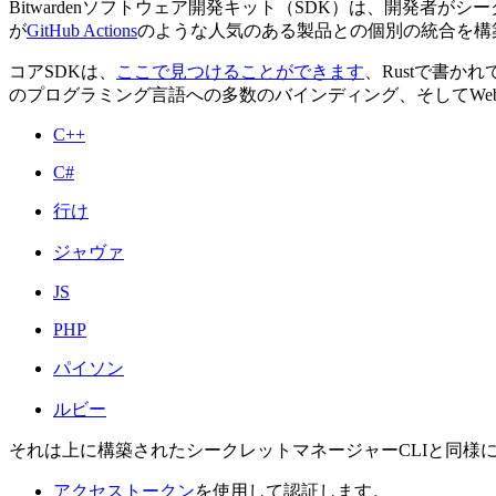
Bitwardenソフトウェア開発キット（SDK）は、開発者がシー
が
GitHub Actions
のような人気のある製品との個別の統合を構
コアSDKは、
ここで見つけることができます
、Rustで書かれ
のプログラミング言語への多数のバインディング、そしてWeb
C++
C#
行け
ジャヴァ
JS
PHP
パイソン
ルビー
それは上に構築されたシークレットマネージャーCLIと同様
アクセストークン
を使用して認証します。