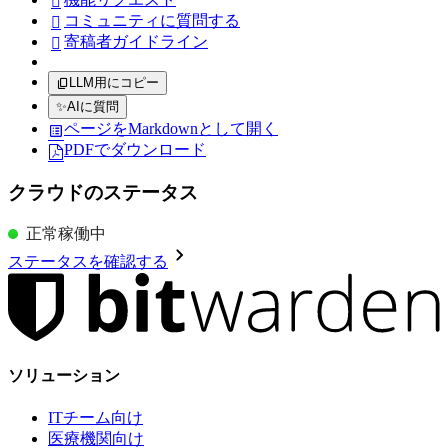

コミュニティに質問する

寄稿者ガイドライン

LLM用にコピー
✨
AIに質問
ページをMarkdownとして開く
PDFでダウンロード
クラウドのステータス
正常稼働中
ステータスを確認する
ソリューション
ITチーム向け
医療機関向け