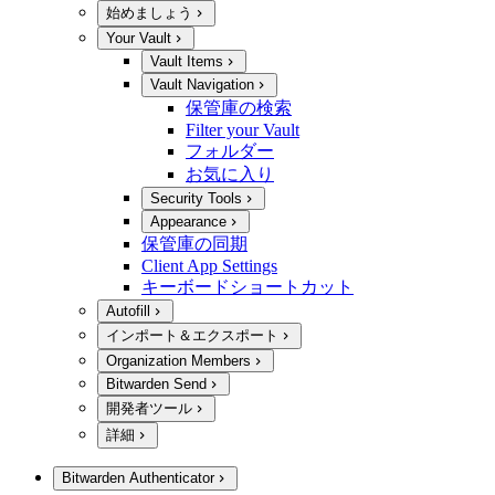
始めましょう
Your Vault
Vault Items
Vault Navigation
保管庫の検索
Filter your Vault
フォルダー
お気に入り
Security Tools
Appearance
保管庫の同期
Client App Settings
キーボードショートカット
Autofill
インポート＆エクスポート
Organization Members
Bitwarden Send
開発者ツール
詳細
Bitwarden Authenticator