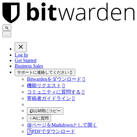
.
.
.
Log In
Get Started
Business Sales
サポートに連絡してください

Bitwardenをダウンロード

機能リクエスト

コミュニティに質問する

寄稿者ガイドライン

LLM用にコピー
✨
AIに質問
ページをMarkdownとして開く
PDFでダウンロード