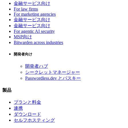
金融サービス向け
For law firms
For marketing agencies
金融サービス向け
金融サービス向け
For agentic AI security
MSP向け
Bitwarden across industries
開発者向け
開発者ハブ
シークレットマネージャー
Passwordless.dev とパスキー
製品
プランと料金
連携
ダウンロード
セルフホスティング