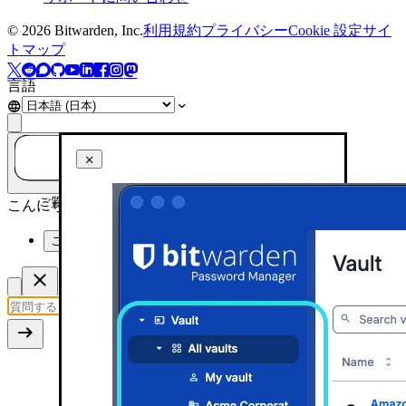
©
2026
Bitwarden, Inc.
利用規約
プライバシー
Cookie 設定
サイ
トマップ
言語
ご質問はありますか？AIに聞いてみましょう！
こんにちは！今日はどのようにお手伝いできますか？
このページを要約してください
Filtering on desktop