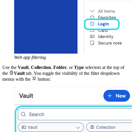
Web app filtering
Use the
Vault
,
Collection
,
Folder
, or
Type
selectors at the top of

the
Vault
tab. You toggle the visibility of the filter dropdown

menus with the
button: