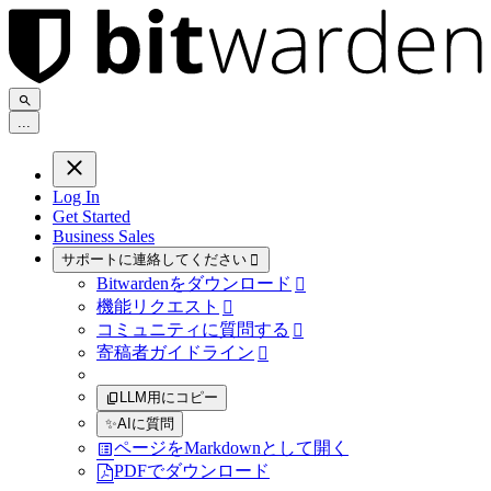
.
.
.
Log In
Get Started
Business Sales
サポートに連絡してください

Bitwardenをダウンロード

機能リクエスト

コミュニティに質問する

寄稿者ガイドライン

LLM用にコピー
✨
AIに質問
ページをMarkdownとして開く
PDFでダウンロード