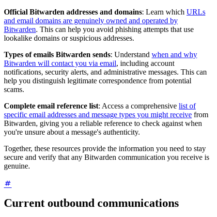
Official Bitwarden addresses and domains
: Learn which
URLs
and email domains are genuinely owned and operated by
Bitwarden
. This can help you avoid phishing attempts that use
lookalike domains or suspicious addresses.
Types of emails Bitwarden sends
: Understand
when and why
Bitwarden will contact you via email
, including account
notifications, security alerts, and administrative messages. This can
help you distinguish legitimate correspondence from potential
scams.
Complete email reference list
: Access a comprehensive
list of
specific email addresses and message types you might receive
from
Bitwarden, giving you a reliable reference to check against when
you're unsure about a message's authenticity.
Together, these resources provide the information you need to stay
secure and verify that any Bitwarden communication you receive is
genuine.
Current outbound communications