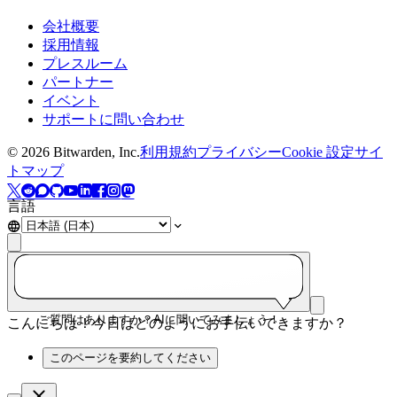
会社概要
採用情報
プレスルーム
パートナー
イベント
サポートに問い合わせ
©
2026
Bitwarden, Inc.
利用規約
プライバシー
Cookie 設定
サイ
トマップ
言語
ご質問はありますか？AIに聞いてみましょう！
こんにちは！今日はどのようにお手伝いできますか？
このページを要約してください