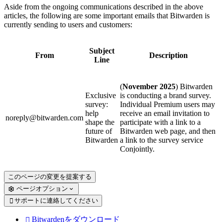
Aside from the ongoing communications described in the above
articles, the following are some important emails that Bitwarden is
currently sending to users and customers:
Subject
From
Description
Line
(
November 2025
) Bitwarden
Exclusive
is conducting a brand survey.
survey:
Individual Premium users may
help
receive an email invitation to
noreply@bitwarden.com
shape the
participate with a link to a
future of
Bitwarden web page, and then
Bitwarden
a link to the survey service
Conjointly.
このページの変更を提案する
ページオプション
サポートに連絡してください

Bitwardenをダウンロード
