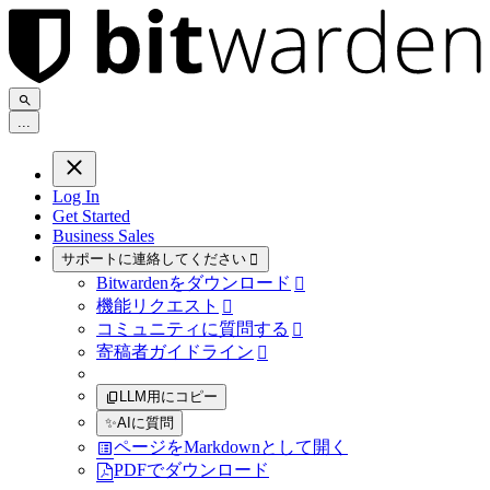
.
.
.
Log In
Get Started
Business Sales
サポートに連絡してください

Bitwardenをダウンロード

機能リクエスト

コミュニティに質問する

寄稿者ガイドライン

LLM用にコピー
✨
AIに質問
ページをMarkdownとして開く
PDFでダウンロード