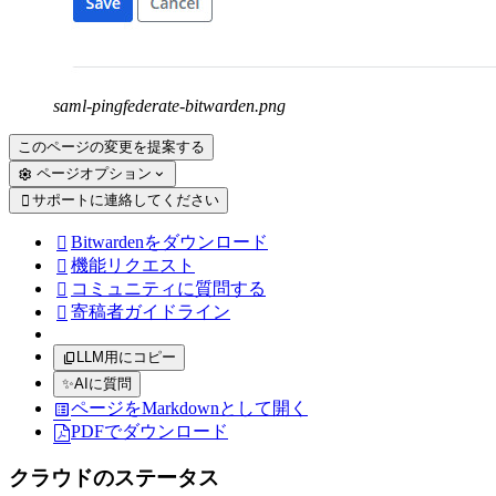
saml-pingfederate-bitwarden.png
このページの変更を提案する
ページオプション
サポートに連絡してください

Bitwardenをダウンロード

機能リクエスト

コミュニティに質問する

寄稿者ガイドライン

LLM用にコピー
✨
AIに質問
ページをMarkdownとして開く
PDFでダウンロード
クラウドのステータス