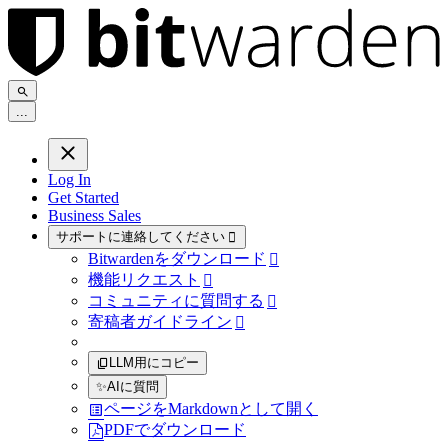
.
.
.
Log In
Get Started
Business Sales
サポートに連絡してください

Bitwardenをダウンロード

機能リクエスト

コミュニティに質問する

寄稿者ガイドライン

LLM用にコピー
✨
AIに質問
ページをMarkdownとして開く
PDFでダウンロード