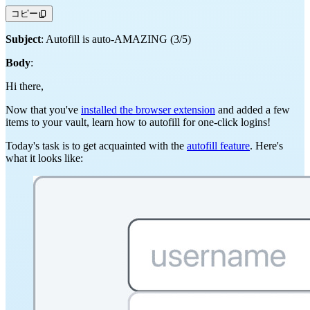
コピー
Subject
: Autofill is auto-AMAZING (3/5)
Body
:
Hi there,
Now that you've
installed the browser extension
and added a few
items to your vault, learn how to autofill for one-click logins!
Today's task is to get acquainted with the
autofill feature
. Here's
what it looks like: