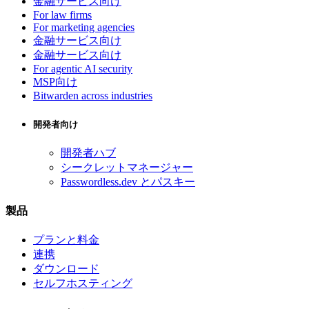
金融サービス向け
For law firms
For marketing agencies
金融サービス向け
金融サービス向け
For agentic AI security
MSP向け
Bitwarden across industries
開発者向け
開発者ハブ
シークレットマネージャー
Passwordless.dev とパスキー
製品
プランと料金
連携
ダウンロード
セルフホスティング