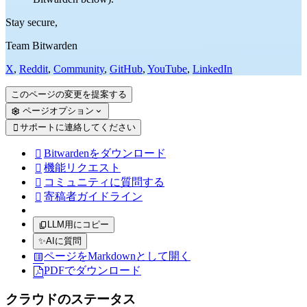
Stay secure,
Team Bitwarden
X
,
Reddit
,
Community
,
GitHub
,
YouTube
,
LinkedIn
このページの変更を提案する
ページオプション
サポートに連絡してください

Bitwardenをダウンロード

機能リクエスト

コミュニティに質問する

寄稿者ガイドライン

LLM用にコピー
✨
AIに質問
ページをMarkdownとして開く
PDFでダウンロード
クラウドのステータス