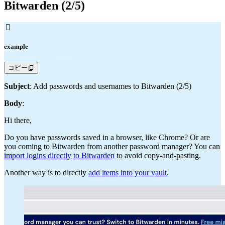
Bitwarden (2/5)

example
コピー
Subject
: Add passwords and usernames to Bitwarden (2/5)
Body
:
Hi there,
Do you have passwords saved in a browser, like Chrome? Or are
you coming to Bitwarden from another password manager? You can
import logins directly to Bitwarden
to avoid copy-and-pasting.
Another way is to directly
add items into your vault
.