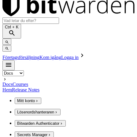
Ctrl
+ K
Företagsförsäljning
Kom igång
Logga in
Docs
Courses
Hem
Release Notes
Mitt konto
Lösenordshanteraren
Bitwarden Authenticator
Secrets Manager