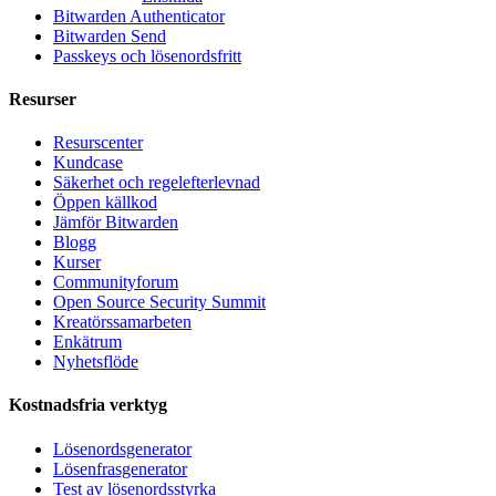
Bitwarden Authenticator
Bitwarden Send
Passkeys och lösenordsfritt
Resurser
Resurscenter
Kundcase
Säkerhet och regelefterlevnad
Öppen källkod
Jämför Bitwarden
Blogg
Kurser
Communityforum
Open Source Security Summit
Kreatörssamarbeten
Enkätrum
Nyhetsflöde
Kostnadsfria verktyg
Lösenordsgenerator
Lösenfrasgenerator
Test av lösenordsstyrka