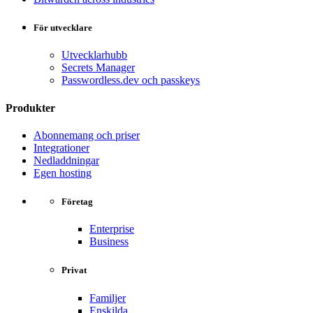
För utvecklare
Utvecklarhubb
Secrets Manager
Passwordless.dev och passkeys
Produkter
Abonnemang och priser
Integrationer
Nedladdningar
Egen hosting
Företag
Enterprise
Business
Privat
Familjer
Enskilda