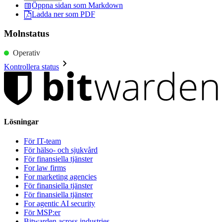
Öppna sidan som Markdown
Ladda ner som PDF
Molnstatus
Operativ
Kontrollera status
Lösningar
För IT-team
För hälso- och sjukvård
För finansiella tjänster
For law firms
For marketing agencies
För finansiella tjänster
För finansiella tjänster
For agentic AI security
För MSP:er
Bitwarden across industries