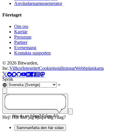
Användarnamnsgenerator
Företaget
Om oss
Karriär
Pressrum
Partner
Evenemang
Kontakta supporten
©
2026
Bitwarden,
Inc.
Villkor
Integritet
Cookieinställningar
Webbplatskarta
Språk
Har du en fråga? Fråga AI!
Hej! Hur kan jag hjälpa dig i dag?
Sammanfatta den här sidan