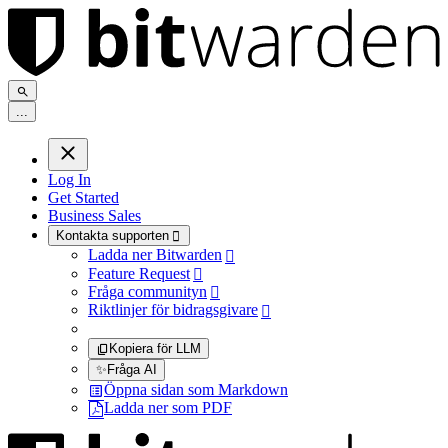
.
.
.
Log In
Get Started
Business Sales
Kontakta supporten

Ladda ner Bitwarden

Feature Request

Fråga communityn

Riktlinjer för bidragsgivare

Kopiera för LLM
✨
Fråga AI
Öppna sidan som Markdown
Ladda ner som PDF