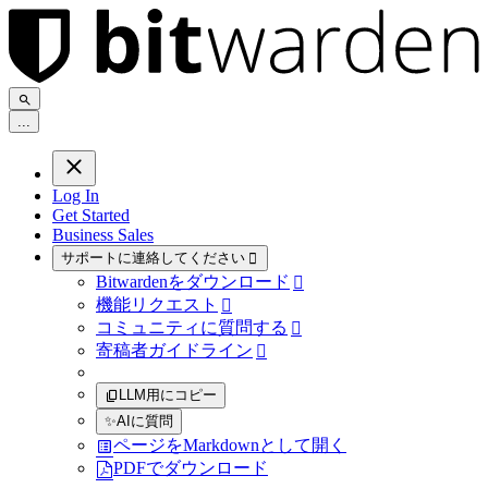
.
.
.
Log In
Get Started
Business Sales
サポートに連絡してください

Bitwardenをダウンロード

機能リクエスト

コミュニティに質問する

寄稿者ガイドライン

LLM用にコピー
✨
AIに質問
ページをMarkdownとして開く
PDFでダウンロード