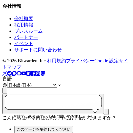
会社情報
会社概要
採用情報
プレスルーム
パートナー
イベント
サポートに問い合わせ
©
2026
Bitwarden, Inc.
利用規約
プライバシー
Cookie 設定
サイ
トマップ
言語
ご質問はありますか？AIに聞いてみましょう！
こんにちは！今日はどのようにお手伝いできますか？
このページを要約してください