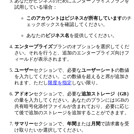
あなたがビジネスのためにエンタープライズプランを
試用している場合：
このアカウントはビジネスが所有しています
のチ
ェックボックスを確認してください。
あなたの
ビジネス名
を提供してください。
エンタープライズ
プランのオプションを選択してくだ
さい。それを行うと、追加のエンタープライズ向けフ
ィールドが表示されます。
ユーザー
セクションで、必要な
ユーザーシート
の数値
を入力してください。この数値を超えると席が追加さ
れます、ただし
限度を指定
しない限り。
アドオン
セクションで、必要な
追加ストレージ（GB）
の量を入力してください。あなたのプランには1GBの
共有暗号化添付ファイルが含まれており、必要に応じ
て後で追加のストレージを追加することができます。
サマリー
セクションで、
年間
または
月間
で請求書を受
け取りたいか選択してください。