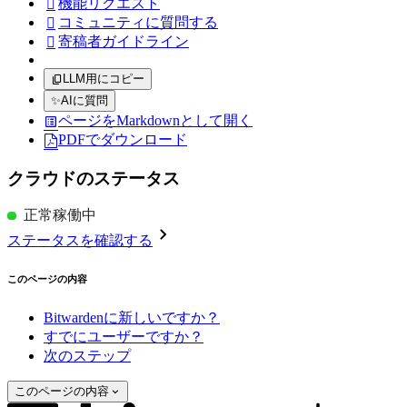
機能リクエスト

コミュニティに質問する

寄稿者ガイドライン

LLM用にコピー
✨
AIに質問
ページをMarkdownとして開く
PDFでダウンロード
クラウドのステータス
正常稼働中
ステータスを確認する
このページの内容
Bitwardenに新しいですか？
すでにユーザーですか？
次のステップ
このページの内容