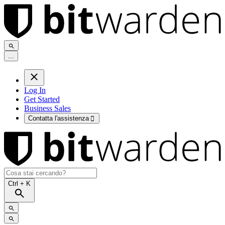
.
.
.
Log In
Get Started
Business Sales
Contatta l'assistenza

Ctrl
+ K