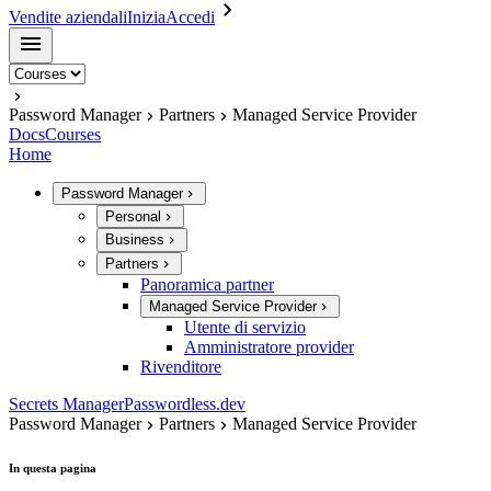
Vendite aziendali
Inizia
Accedi
Password Manager
Partners
Managed Service Provider
Docs
Courses
Home
Password Manager
Personal
Business
Partners
Panoramica partner
Managed Service Provider
Utente di servizio
Amministratore provider
Rivenditore
Secrets Manager
Passwordless.dev
Password Manager
Partners
Managed Service Provider
In questa pagina