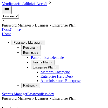
Vendite aziendali
Inizia
Accedi
Password Manager
Business
Enterprise Plan
Docs
Courses
Home
Password Manager
Personal
Business
Panoramica aziendale
Teams Plan
Enterprise Plan
Membro Enterprise
Enterprise Help Desk
Amministratore Enterprise
Partners
Secrets Manager
Passwordless.dev
Password Manager
Business
Enterprise Plan