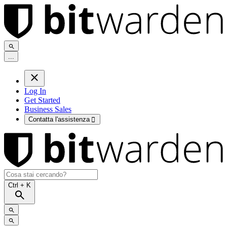
.
.
.
Log In
Get Started
Business Sales
Contatta l'assistenza

Ctrl
+ K