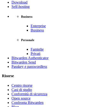
Download
Self-hosting
Business
Enterprise
Business
Personale
Famiglie
Privati
Bitwarden Authenticator
Bitwarden Send
Passkey e passwordless
Risorse
Centro risorse
Casi di studio
Conformità di sicurezza
Open source
Confronta Bitwarden
Blog