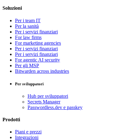
Soluzioni
Per i team IT
Per la sanità
Per i servizi finanziari
For law firms
For marketing agencies
Per i servizi finanziari
Per i servizi finanziari
For agentic AI security
Per gli MSP
Bitwarden across industries
Per sviluppatori
Hub per sviluppatori
Secrets Manager
Passwordless.dev e passkey
Prodotti
Piani e prezzi
Integrazioni