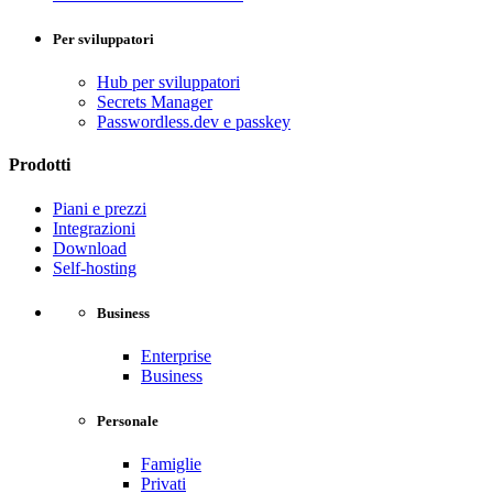
Per sviluppatori
Hub per sviluppatori
Secrets Manager
Passwordless.dev e passkey
Prodotti
Piani e prezzi
Integrazioni
Download
Self-hosting
Business
Enterprise
Business
Personale
Famiglie
Privati