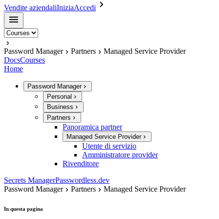
Vendite aziendali
Inizia
Accedi
Password Manager
Partners
Managed Service Provider
Docs
Courses
Home
Password Manager
Personal
Business
Partners
Panoramica partner
Managed Service Provider
Utente di servizio
Amministratore provider
Rivenditore
Secrets Manager
Passwordless.dev
Password Manager
Partners
Managed Service Provider
In questa pagina