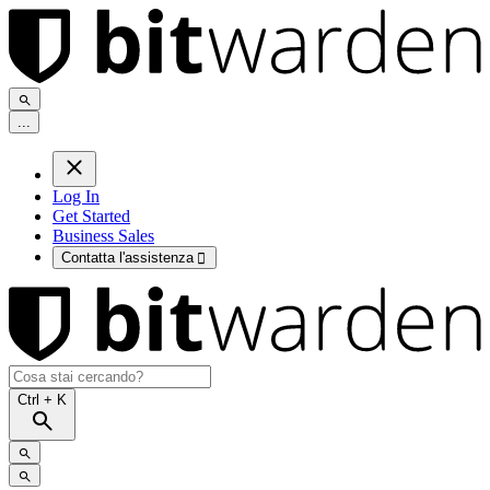
.
.
.
Log In
Get Started
Business Sales
Contatta l'assistenza

Ctrl
+ K