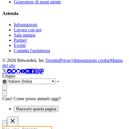
Generatore di nomi utente
Azienda
Informazioni
Lavora con noi
Sala stampa
Partner
Eventi
Contatta l'assistenza
©
2026
Bitwarden, Inc.
Termini
Privacy
Impostazioni cookie
Mappa
del sito
Lingua
Ciao! Come posso aiutarti oggi?
Riassumi questa pagina